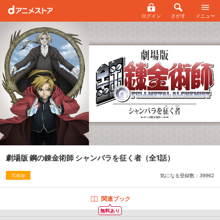
ログイン
さがす
メニュー
劇場版 鋼の錬金術師 シャンバラを征く者
（全1話）
気になる登録数：
39962
1080p
関連ブック
無料あり