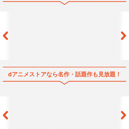
鋼の錬金術師 FULLMETAL A
LCHEM…
鋼の錬金術師 嘆きの丘の聖な
る星
dアニメストアなら
名作・話題作も見放題！
OVA 鋼の錬金術師 FULLMET
AL AL…