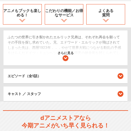
アニメもブックも
楽し
こだわりの機能／
お得
よくある
める！
なサービス
質問
ふたつの世界に引き裂かれたエルリック兄弟は、それぞれ再会を願って
その手段を探し求めていた。兄、エドワード・エルリックが飛ばされて
しまった先は、西暦1923年．．．やがて世界大戦につながる動乱の予感
をはらんだドイツ・ミュンヘンであった。得意の錬金術を封じられてし
さらに見る
まったエドは、弟の面影をもつ若者アルフォンス・ハイデリヒの力を借
りて、科学技術の粋・ロケット工学の力で故郷へ帰ろうと試みていた。
だが、なかなか手がかりは得られず、エドは焦燥をつのらせる。
エピソード（全1話）
SF/ファンタジー
アクション/バトル
ドラマ/青春
キャスト ／ スタッフ
シリーズ／関連のアニメ作品
dアニメストアなら
鋼の錬金術師
今期アニメがいち早く見られる！