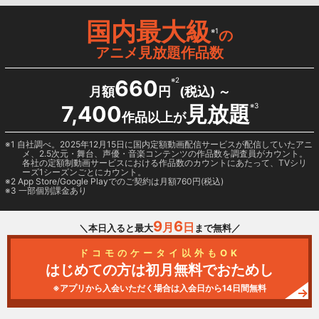
国内最大級
※1
の
アニメ見放題作品数
660
※2
月額
円
(税込) ～
7,400
見放題
※3
作品以上が
1 自社調べ。2025年12月15日に国内定額動画配信サービスが配信していたアニ
メ、2.5次元・舞台、声優・音楽コンテンツの作品数を調査員がカウント。
各社の定額制動画サービスにおける作品数のカウントにあたって、TVシリ
ーズ1シーズンごとにカウント。
2
App Store/Google Play
でのご契約は月額760円(税込)
3 一部個別課金あり
9
6
月
日
＼本日入ると最大
まで無料／
ドコモのケータイ以外もOK
はじめての方は初月無料でおためし
※アプリから入会いただく場合は入会日から14日間無料