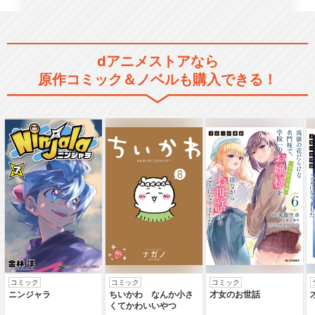
舞台『鋼の錬金術師』
dアニメストアなら
原作コミック＆ノベルも購入できる！
舞台『鋼の錬金術師』―それ
ぞれの戦場―
閉じる
コミック
コミック
コミック
ニンジャラ
ちいかわ なんか小さ
才女のお世話
くてかわいいやつ