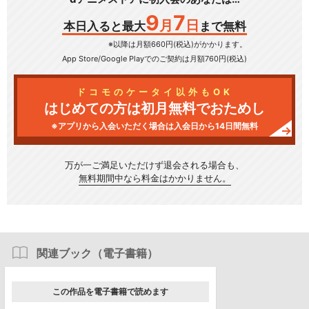
9
7
月
日
本日入ると最大
まで無料
※以降は月額660円(税込)がかかります。
App Store/Google Play
でのご契約は月額760円(税込)
ドコモのケータイ以外もOK
はじめての方は初月無料でおためし
※アプリから入会いただく場合は入会日から14日間無料
万が一ご満足いただけず
退会される場合も、
無料期間中なら料金はかかりません。
関連ブック（電子書籍）
この作品を電子書籍で読めます