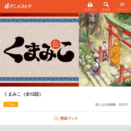
ログイン
さがす
メニュー
くまみこ
（全12話）
気になる登録数：
23270
720p
関連ブック