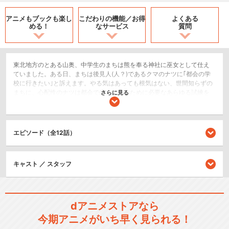
アニメもブックも
楽し
こだわりの機能／
お得
よくある
める！
なサービス
質問
東北地方のとある山奥、中学生のまちは熊を奉る神社に巫女として仕え
ていました。ある日、まちは後見人(人？)であるクマのナツに｢都会の学
校に行きたい｣と訴えます。やる気はあっても根気はない、世間知らずの
まちに、心配性のナツは都会で生きていくために必要なあらゆる試練を
さらに見る
与えていくのですが…。
ドラマ/青春
エピソード（全12話）
閉じる
キャスト ／ スタッフ
dアニメストアなら
今期アニメがいち早く見られる！