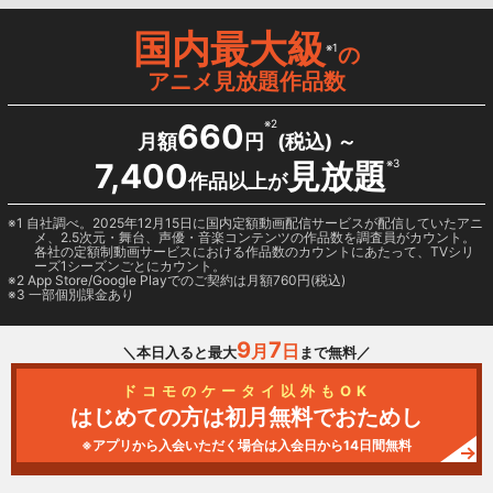
国内最大級
※1
の
アニメ見放題作品数
660
※2
月額
円
(税込) ～
7,400
見放題
※3
作品以上が
1 自社調べ。2025年12月15日に国内定額動画配信サービスが配信していたアニ
メ、2.5次元・舞台、声優・音楽コンテンツの作品数を調査員がカウント。
各社の定額制動画サービスにおける作品数のカウントにあたって、TVシリ
ーズ1シーズンごとにカウント。
2
App Store/Google Play
でのご契約は月額760円(税込)
3 一部個別課金あり
9
7
月
日
＼本日入ると最大
まで無料／
ドコモのケータイ以外もOK
はじめての方は初月無料でおためし
※アプリから入会いただく場合は入会日から14日間無料