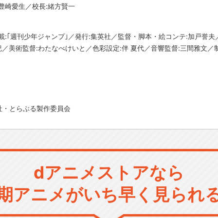
豊崎愛生／校長:緒方賢一
載:｢週刊少年ジャンプ｣／発行:集英社／監督・脚本・絵コンテ:加戸誉夫
紀／美術監督:わたなべけいと／色彩設定:伴 夏代／音響監督:三間雅文／制
社・とらぶる製作委員会
dアニメストアなら
期アニメがいち早く見られ