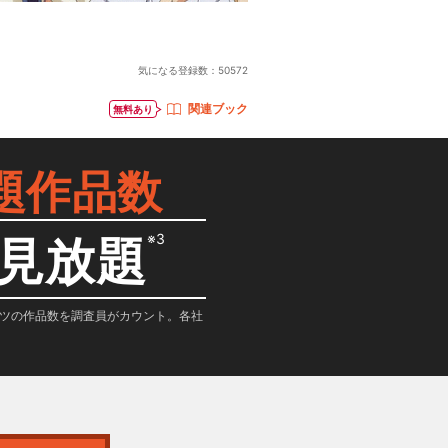
気になる登録数：
50572
関連ブック
無料あり
題作品数
※3
見放題
テンツの作品数を調査員がカウント。各社