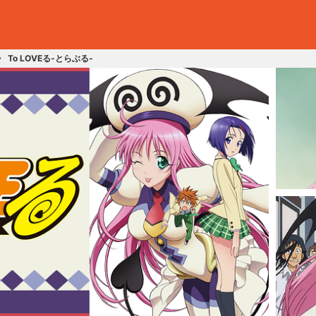
To LOVEる-とらぶる-