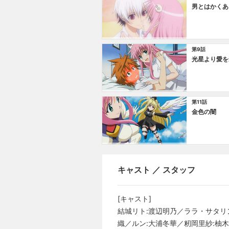
男とはかくあ
第9話
光星より愛を
第11話
金色の闇
キャスト ／ スタッフ
[キャスト]
結城リト:渡辺明乃／ララ・サタリン
織／ルン:大浦冬華／籾岡里紗:柚