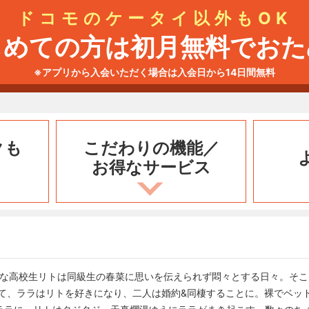
ドコモのケータイ以外もOK
じめての方は初月無料でおた
※アプリから入会いただく場合は入会日から14日間無料
クも
こだわりの機能／
お得なサービス
情な高校生リトは同級生の春菜に思いを伝えられず悶々とする日々。そ
って、ララはリトを好きになり、二人は婚約&同棲することに。裸でベッ