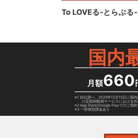
To LOVEる-とらぶる-
国内
660
月額
1 自社調べ。2025年12月15
の定額制動画サービスにおける作
2
App Store/Google Play
でのご契約は
3 一部個別課金あり