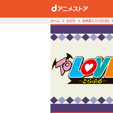
ホーム
さがす
全作品リスト[た行]