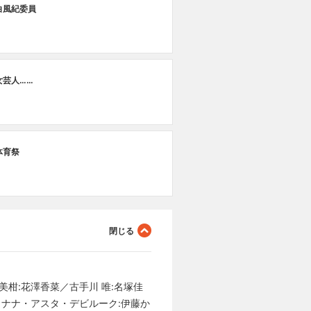
白風紀委員
地
第
女芸人……
結
第
体育祭
猿
美柑:花澤香菜／古手川 唯:名塚佳
／ナナ・アスタ・デビルーク:伊藤か