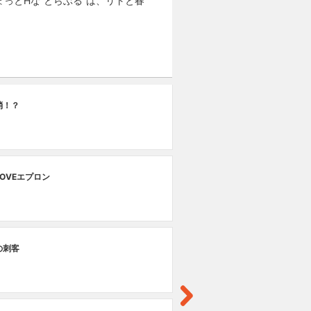
っとHな“とらぶる”は、リトと春
第
消！？
宇
第
OVEエプロン
密
第
の刺客
旧
第