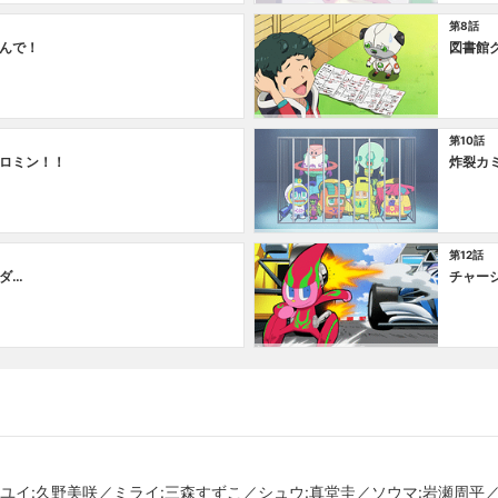
第8話
んで！
図書館
第10話
ロミン！！
炸裂カ
第12話
ダ…
チャー
ユイ:久野美咲／ミライ:三森すずこ／シュウ:真堂圭／ソウマ:岩瀬周平