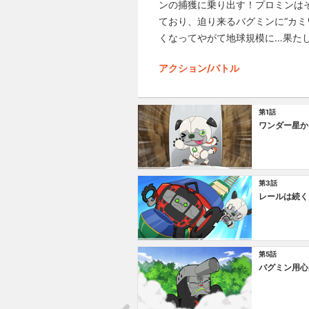
ンの捕獲に乗り出す！プロミンはそ
ており、迫り来るバグミンに“カ
くなってやがて地球規模に…果たし
アクション/バトル
第1話
ワンダー星か
第3話
レールは続く
第5話
バグミン用心