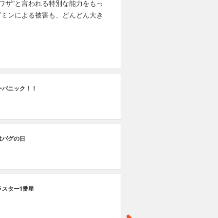
ミワザ”と言われる特別な能力をもっ
グミンによる被害も、どんどん大き
第
ーパニック！！
ふ
第
はバグの日
あ
第
ラスター1番星
マ