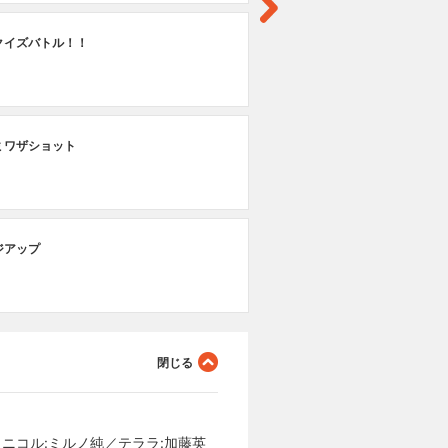
第
クイズバトル！！
シ
第
ミワザショット
マ
第
ジアップ
バ
／ニコル:ミルノ純／テララ:加藤英