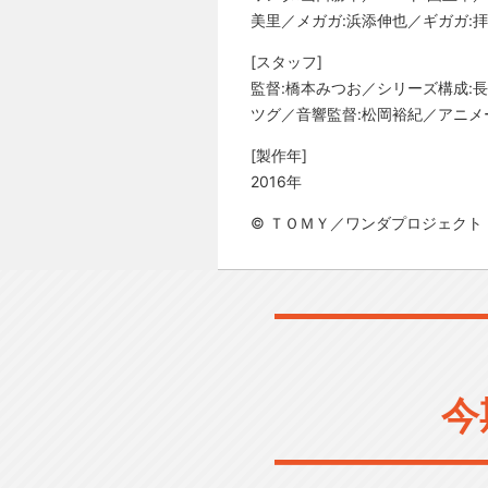
美里／メガガ:浜添伸也／ギガガ:
[スタッフ]
監督:橋本みつお／シリーズ構成:
ツグ／音響監督:松岡裕紀／アニメ
[製作年]
2016年
© ＴＯＭＹ／ワンダプロジェクト
今