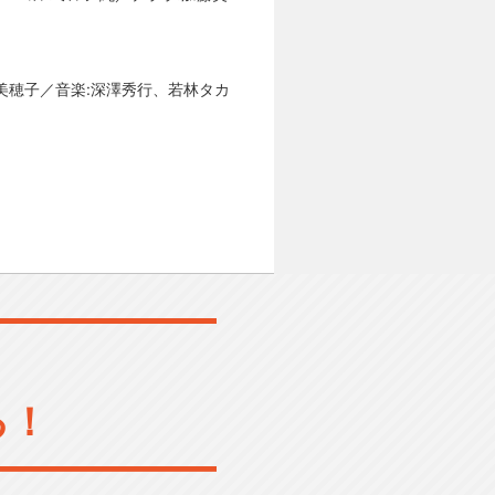
美穂子／音楽:深澤秀行、若林タカ
る！