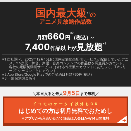
国内最大級
※1
の
アニメ見放題作品数
660
※2
月額
円
(税込) ～
7,400
見放題
※3
作品以上が
1 自社調べ。2025年12月15日に国内定額動画配信サービスが配信していたアニ
メ、2.5次元・舞台、声優・音楽コンテンツの作品数を調査員がカウント。
各社の定額制動画サービスにおける作品数のカウントにあたって、TVシリ
ーズ1シーズンごとにカウント。
2
App Store/Google Play
でのご契約は月額760円(税込)
3 一部個別課金あり
9
5
月
日
＼本日入ると最大
まで無料／
ドコモのケータイ以外もOK
はじめての方は初月無料でおためし
※アプリから入会いただく場合は入会日から14日間無料