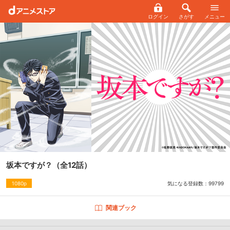
ログイン
さがす
メニュー
坂本ですが？
（全12話）
気になる登録数：
99799
1080p
関連ブック