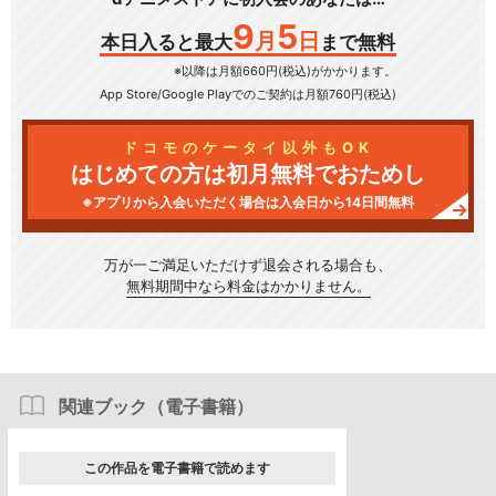
9
5
月
日
本日入ると最大
まで無料
※以降は月額660円(税込)がかかります。
App Store/Google Play
でのご契約は月額760円(税込)
ドコモのケータイ以外もOK
はじめての方は初月無料でおためし
※アプリから入会いただく場合は入会日から14日間無料
万が一ご満足いただけず
退会される場合も、
無料期間中なら料金はかかりません。
関連ブック（電子書籍）
この作品を電子書籍で読めます