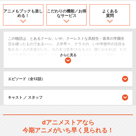
アニメもブックも
楽し
こだわりの機能／
お得
よくある
める！
なサービス
質問
この物語は、とあるクール、いや、クーレストな高校生・坂本の学園生
活を綴ったものである――。 入学早々、クラスの、いや学校中の注目を
集める一人の生徒がいた。その名は坂本(さかもと)。彼にかかれば、ただ
の反復横跳びは、秘技｢レペティションサイドステップ｣へと変貌し、上
さらに見る
級生からの｢パシリ｣は、｢おもてなし｣へとクラスチェンジする。そんな
彼のクールな一挙手一投足から、目が離せない。
コメディ/ギャグ
エピソード（全12話）
閉じる
キャスト ／ スタッフ
dアニメストアなら
今期アニメがいち早く見られる！