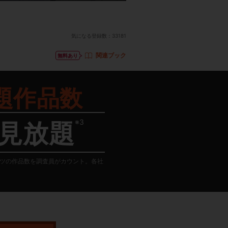
気になる登録数：
33181
関連ブック
無料あり
題作品数
※3
見放題
テンツの作品数を調査員がカウント。各社