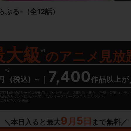
とらぶる-
（全12話）
最大級
※1
の
アニメ見放
※2
7,400
円
(税込) ～
｜
作品以上が
日に国内定額動画配信サービスが配信していたアニメ、2.5次元・舞台、声優・音楽コン
品数のカウントにあたって、TVシリーズ1シーズンごとにカウント。
月額760円(税込)
9
5
月
日
＼本日入ると最大
まで無料／