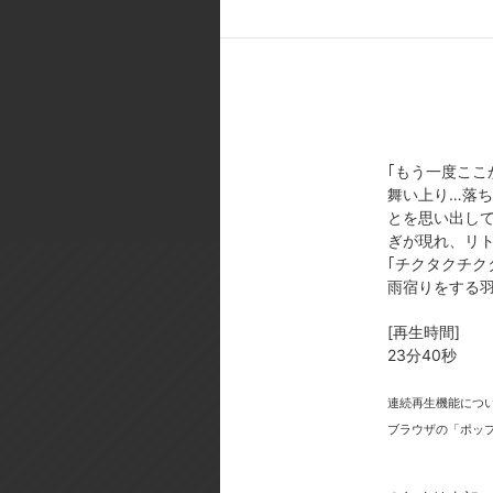
[スタッフ]
原作:矢吹健太朗、長谷見沙貴｢To
ーデザイン:岡 勇一／シリーズ構成
ック
[製作年]
2010年
｢もう一度ここ
©矢吹健太朗・長谷見沙貴／集英
舞い上り…落ち
とを思い出して
ぎが現れ、リ
｢チクタクチク
雨宿りをする
[再生時間]
23分40秒
今
連続再生機能につ
ブラウザの「ポッ