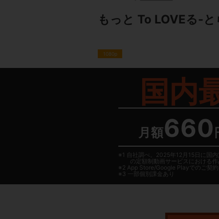
もっと To LOVEる-
1080p
国内
660
月額
1 自社調べ。2025年12月15
の定額制動画サービスにおける作
2
App Store/Google Play
でのご契約は
3 一部個別課金あり