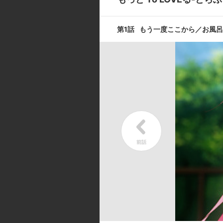
第1話
もう一度ここから／お風
第9話
誰がためにベ
第11話
妹戦線異常ア
キャスト ／ スタッフ
[キャスト]
結城リト:渡辺明乃／ララ・サタリン
圓美里／村雨 静:能登麻美子／ナ