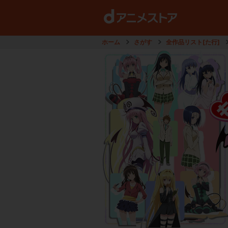
ホーム
さがす
全作品リスト[た行]