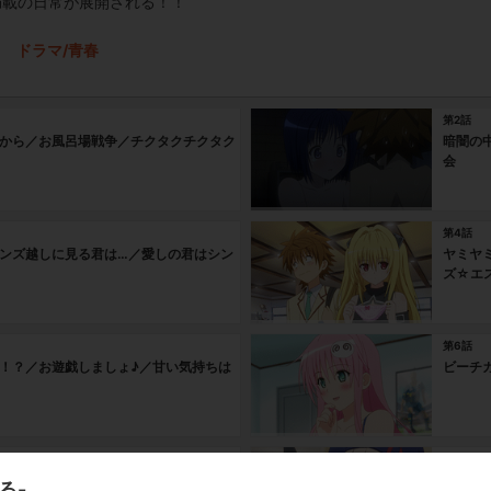
る”満載の日常が展開される！！
ドラマ/青春
第2話
から／お風呂場戦争／チクタクチクタク
暗闇の
会
第4話
ンズ越しに見る君は…／愛しの君はシン
ヤミヤ
ズ☆エ
第6話
！？／お遊戯しましょ♪／甘い気持ちは
ビーチ
第8話
敵対心／おかしな春菜ちゃん
大きく
る-