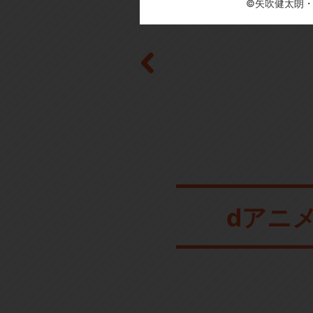
©矢吹健太朗
dアニ