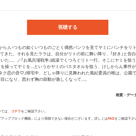
 LOVEる-とらぶる-｣／掲載:｢週刊少年ジャンプ｣／発行:集英社／監督
:山田靖智／音響監督:明田川 仁／音響制作:マジックカプセル／音楽:渡
視聴する
から｣いつもの如くいつものごとく偶然パンツを見てヤミにパンチをリ
社・もっととらぶる製作委員会
てきた。それを見たララは、自分がリトの前に舞い降り、｢好き｣と告
いた…。／｢お風呂場戦争｣銭湯でくつろぐリト一行。そこにヤミを狙
トを操ってヤミを…というかヤミのバスタオルを狙う、けしからん事件が
タク恋の音♡｣帰宅中、どしゃ降りに見舞われた風紀委員の唯は、公園
羽目になり、思わず胸の鼓動が激しくなって…。
dアニメストアなら
画質・デー
期アニメがいち早く見られ
いては、
コチラ
をご確認下さい。
プアップブロック機能」により視聴できない場合がございます。詳しくは
FAQ
をご確認下さ