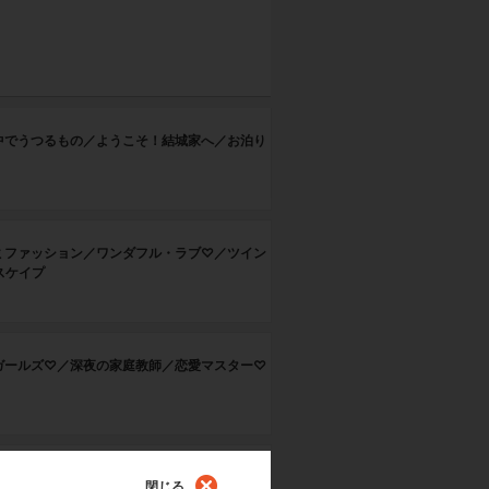
中でうつるもの／ようこそ！結城家へ／お泊り
ミファッション／ワンダフル・ラブ♡／ツイン
スケイプ
ガールズ♡／深夜の家庭教師／恋愛マスター♡
なぁ～れ♪／ワンダフルライフ／気分はトラン
閉じる