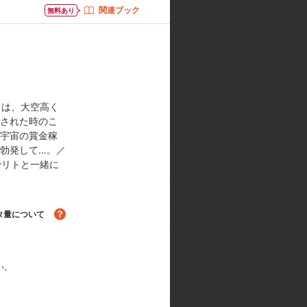
関連ブック
無料あり
:大槻敦史／アニメーションキャラクタ
辺 剛／アニメーション制作:ジーベ
トは、大空高く
白された時のこ
う宇宙の賞金稼
勃発して…。／
でリトと一緒に
タ量について
る！
い。