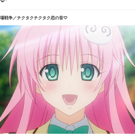
ス
呂場戦争／チクタクチクタク恋の音♡
第10話
ルは鳴る／迷惑暴走？／恋心アイドル
花粉伝
第12話
リ／偽りの恋？／恋愛予報
大スキ♡
・デビルーク:戸松 遥／西連寺春菜:矢作紗友里／結城美柑:花澤香菜／
ナ・アスタ・デビルーク:伊藤かな恵／モモ・ベリア・デビルーク:豊崎愛