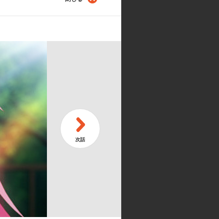
心／オンナノコノキモチ／ドキドキ☆メール
1・2・3
古手川 唯:名塚佳織／金色の闇:福
生