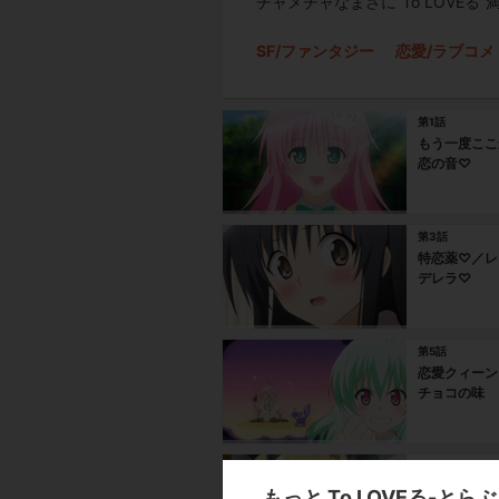
チャメチャなまさに“To LOVE
SF/ファンタジー
恋愛/ラブコメ
第1話
もう一度ここ
恋の音♡
第3話
特恋薬♡／レ
デレラ♡
第5話
恋愛クィーン
チョコの味
第7話
闇の診療所／
もっと To LOVEる-とらぶ