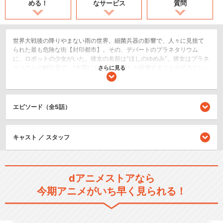
める！
なサービス
質問
世界大戦後の降りやまない雨の世界。細菌兵器の影響で、人々に見捨て
られた最も危険な街【封印都市】。その、デパートのプラネタリウム
に、ロボットの少女がいた。彼女の名前は“ほしのゆめみ”。彼女はプラネ
タリウムの解説員で、1年間にたった7日間しか稼働することができない
さらに見る
壊れかけのロボットだった。そこで彼女は、30年間いつか誰かが訪れる
ことを信じて、1人誰もいないこの世界で待ち続けた。そして、30年目の
目覚めたその日に、彼女の前に1人の男が現れた。｢おめでとうございま
すっ！あなたはちょうど、250万人目のお客様です！｣突如現れたロボッ
エピソード（全5話）
トに警戒する男・“屑屋”。貴重物資を回収することを生業とする彼は、
【封印都市】に潜入中、都市を徘徊する戦闘機械(メンシェン・イェーガ
ー)の襲撃にあい、このプラネタリウムに迷い込んだのだった。｢プラネタ
キャスト ／ スタッフ
リウムはいかがでしょう。 どんな時も決して消えることのない、美しい
無窮のきらめき……。満天の星々がみなさまをお待ちしています｣星すら
見えなくなった滅びゆくこの世界で、彼はそこで何を見るのか。1年で7
日間しか稼働できないロボットの少女が、目覚めたまさにその日に訪れ
た偶然。そこで起こった奇跡とは――。
dアニメストアなら
SF/ファンタジー
今期アニメがいち早く見られる！
恋愛/ラブコメ
ドラマ/青春