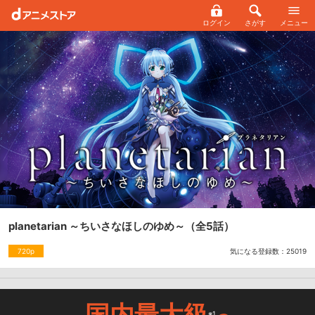
ログイン
さがす
メニュー
planetarian ～ちいさなほしのゆめ～
（全5話）
気になる登録数：
25019
720p
国内最大級
※1