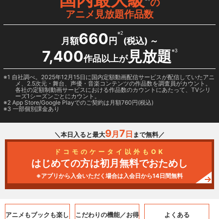
の
アニメ見放題作品数
660
※2
月額
円
(税込) ～
7,400
見放題
※3
作品以上が
1 自社調べ。2025年12月15日に国内定額動画配信サービスが配信していたアニ
メ、2.5次元・舞台、声優・音楽コンテンツの作品数を調査員がカウント。
各社の定額制動画サービスにおける作品数のカウントにあたって、TVシリ
ーズ1シーズンごとにカウント。
2
App Store/Google Play
でのご契約は月額760円(税込)
3 一部個別課金あり
9
7
月
日
＼本日入ると最大
まで無料／
ドコモのケータイ以外もOK
はじめての方は初月無料でおためし
※アプリから入会いただく場合は入会日から14日間無料
アニメもブックも
楽し
こだわりの機能／
お得
よくある