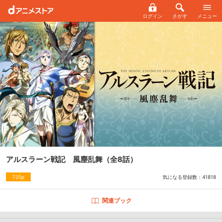
ログイン
さがす
メニュー
アルスラーン戦記 風塵乱舞
（全8話）
気になる登録数：
41818
720p
関連ブック