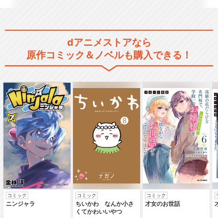
閉じる
dアニメストアなら
原作コミック＆ノベルも購入できる！
コミック
コミック
コミック
ニンジャラ
ちいかわ なんか小さ
才女のお世話
くてかわいいやつ