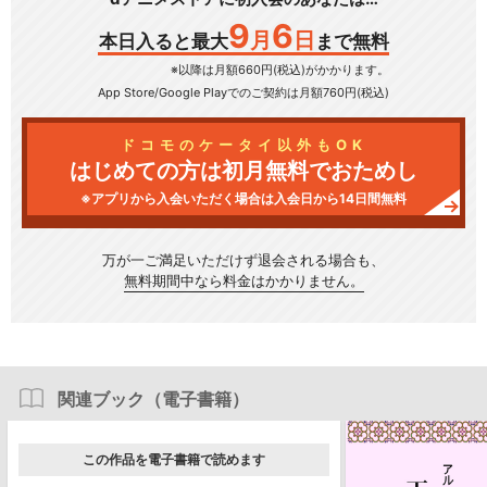
9
6
月
日
本日入ると最大
まで無料
※以降は月額660円(税込)がかかります。
App Store/Google Play
でのご契約は月額760円(税込)
ドコモのケータイ以外もOK
はじめての方は初月無料でおためし
※アプリから入会いただく場合は入会日から14日間無料
万が一ご満足いただけず
退会される場合も、
無料期間中なら料金はかかりません。
関連ブック（電子書籍）
この作品を電子書籍で読めます