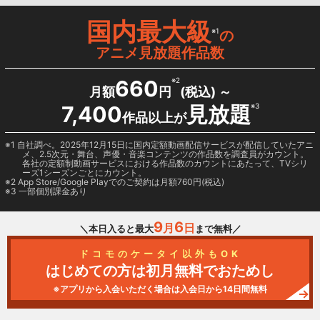
国内最大級
※1
の
アニメ見放題作品数
660
※2
月額
円
(税込) ～
7,400
見放題
※3
作品以上が
1 自社調べ。2025年12月15日に国内定額動画配信サービスが配信していたアニ
メ、2.5次元・舞台、声優・音楽コンテンツの作品数を調査員がカウント。
各社の定額制動画サービスにおける作品数のカウントにあたって、TVシリ
ーズ1シーズンごとにカウント。
2
App Store/Google Play
でのご契約は月額760円(税込)
3 一部個別課金あり
9
6
月
日
＼本日入ると最大
まで無料／
ドコモのケータイ以外もOK
はじめての方は初月無料でおためし
※アプリから入会いただく場合は入会日から14日間無料