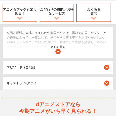
アニメもブックも
楽し
こだわりの機能／
お得
よくある
める！
なサービス
質問
交易と肥沃な大地に支えられた大国パルスは、異教徒の国・ルシタニア
の侵攻によって、一夜にして、その永きに渡る平和をおびやかされた。
パルスとルシタニアの戦いにおいて、初陣にして大敗を経験し、帰るべ
き土地を奪われて亡国の王子となった少年・アルスラーンは、｢戦士の中
さらに見る
の戦士(マルダーンフ・マルダーン)｣の異名を持つ最強の騎士・ダリュー
ンと、たったふたりで奪われた王都エクバターナを取り戻すための旅を
始める。そんな二人のもとに、ナルサス、エラム、ギーヴ、ファランギ
ース、アルフリード、ジャスワント――苛酷な戦いを切り抜ける中、力
エピソード（全8話）
強い仲間たちが次々と集う。また、アルスラーン自身も、さまざまな経
験を積むことで、ただ守られるだけの頼りない存在から、周囲を守り導
く存在へと、たくましく成長していくのだった。しかし、王都は未だ遠
キャスト ／ スタッフ
い。シンドゥラの王位継承争いにまつわる戦いを無事乗り切り、パルス
の土地へと凱旋したアルスラーンたちの前には、銀仮面の猛将・ヒルメ
スが立ちふさがる。そして、ヒルメスをなんとか退け、ふたたび王都を
目指そうというときには、さらなる脅威がパルスの土地に迫っていた。
今、新しい歴史の幕が開く。風塵の乱舞する戦場で、少年は何を見るの
dアニメストアなら
か……！
今期アニメがいち早く見られる！
SF/ファンタジー