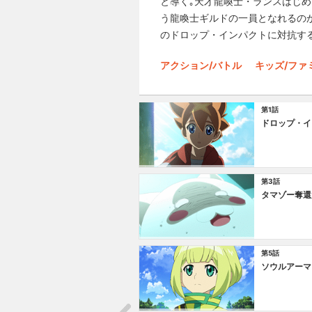
と導く｡天才龍喚士・ランスはじ
う龍喚士ギルドの一員となれるの
のドロップ・インパクトに対抗す
アクション/バトル
キッズ/ファ
第1話
ドロップ・イ
第3話
タマゾー奪還
第5話
ソウルアーマ