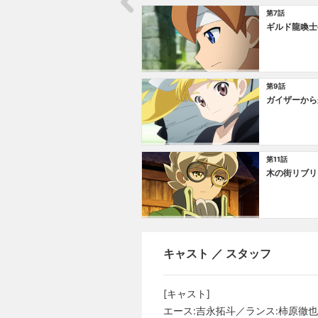
第7話
ギルド龍喚士
第9話
ガイザーから
第11話
木の街リブリ
キャスト ／ スタッフ
[キャスト]
エース:吉永拓斗／ランス:柿原徹也