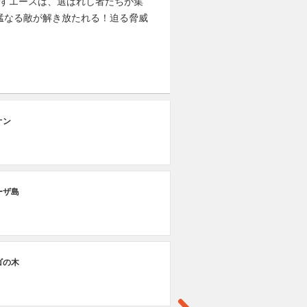
指すエースは、選ばれし者たちが集
猛なる敵が解き放たれる！迫る脅威
第
オン
ギ
第
ーザ島
エ
第
ゴの木
白