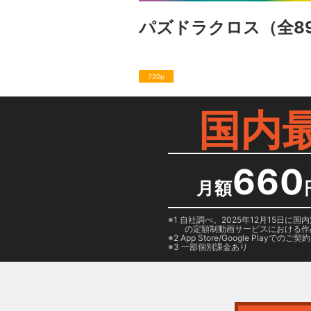
パズドラクロス
（全8
720p
国内
660
月額
1 自社調べ。2025年12月15
の定額制動画サービスにおける作
2
App Store/Google Play
でのご契約は
3 一部個別課金あり