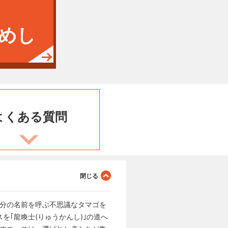
めし
よくある
質問
自分の名前を呼ぶ不思議なタマゴを
｢龍喚士(りゅうかんし)｣の道へ