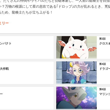
め、たくさんの仲間やライバルたちと切磋琢磨し、一人前の龍喚士を目
か？万物の根源にして星の息吹である｢ドロップ｣の力が乱れるとき、兇
るため、龍喚士たちが立ち上がる！
ミリー
第2話
ンパクト
クロス
第4話
大作戦
ドラゴ
第6話
ー
マリン