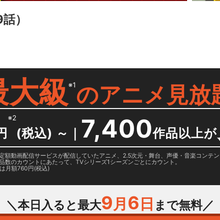
9話）
最大級
※1
の
アニメ見放
※2
7,400
円
(税込) ～
｜
作品以上が
日に国内定額動画配信サービスが配信していたアニメ、2.5次元・舞台、声優・音楽コン
品数のカウントにあたって、TVシリーズ1シーズンごとにカウント。
月額760円(税込)
9
6
月
日
＼本日入ると最大
まで無料／