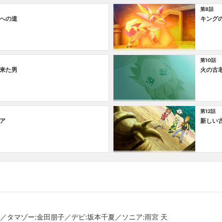
第8話
への道
キング
第10話
来た男
火の古
第12話
ア
新しい
／タマゾー:金田朋子／デビ:坂本千夏／ソニア:雨宮 天