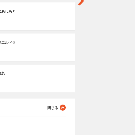
第
のあしあと
ド
第
老エルドラ
エ
第
古老
潜