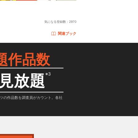
気になる登録数：
2970
関連ブック
題作品数
※3
見放題
テンツの作品数を調査員がカウント。各社