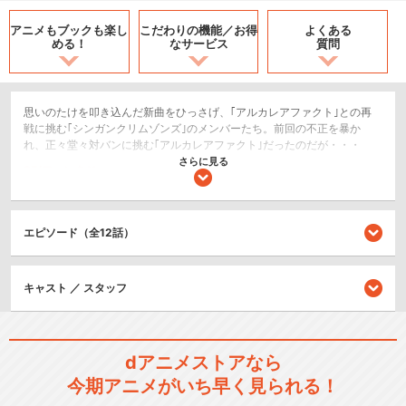
アニメもブックも
楽し
こだわりの機能／
お得
よくある
める！
なサービス
質問
思いのたけを叩き込んだ新曲をひっさげ、｢アルカレアファクト｣との再
戦に挑む｢シンガンクリムゾンズ｣のメンバーたち。前回の不正を暴か
れ、正々堂々対バンに挑む｢アルカレアファクト｣だったのだが・・・
さらに見る
SF/ファンタジー
ドラマ/青春
エピソード（全12話）
シリーズ／関連のアニメ作品
SHOW BY ROCK！！
キャスト ／ スタッフ
dアニメストアなら
今期アニメがいち早く見られる！
SHOW BY ROCK!!しょ～と!!