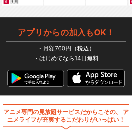
Live Musical「SHOW BY R
O…
アプリからの加入もOK！
月額760円（税込）
はじめてなら14日無料
Live Musical「SHOW BY R
O…
閉じる
アニメ専門の見放題サービスだからこその、
ア
ニメライフが充実するこだわりがいっぱい！