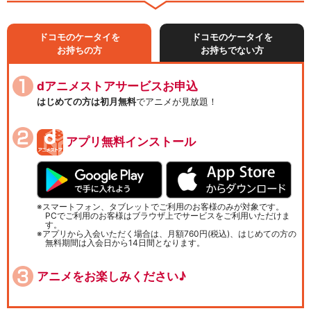
ドコモのケータイを
ドコモのケータイを
お持ちの方
お持ちでない方
dアニメストアサービスお申込
はじめての方は初月無料
でアニメが見放題！
アプリ無料インストール
スマートフォン、タブレットでご利用のお客様のみが対象です。
PCでご利用のお客様はブラウザ上でサービスをご利用いただけま
す。
アプリから入会いただく場合は、月額760円(税込)、はじめての方の
無料期間は入会日から14日間となります。
アニメをお楽しみください♪