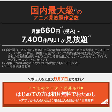
国内最大級
※1
の
アニメ見放題作品数
660
※2
月額
円
(税込) ～
7,400
見放題
※3
作品以上が
1 自社調べ。2025年12月15日に国内定額動画配信サービスが配信していたアニ
メ、2.5次元・舞台、声優・音楽コンテンツの作品数を調査員がカウント。
各社の定額制動画サービスにおける作品数のカウントにあたって、TVシリ
ーズ1シーズンごとにカウント。
2
App Store/Google Play
でのご契約は月額760円(税込)
3 一部個別課金あり
9
7
月
日
＼本日入ると最大
まで無料／
ドコモのケータイ以外もOK
はじめての方は初月無料でおためし
※アプリから入会いただく場合は入会日から14日間無料