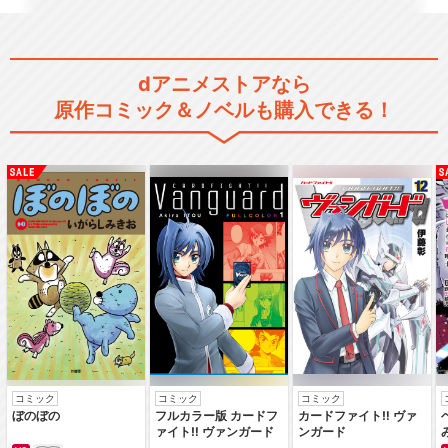
Live Musical「SHOW BY R
O…
dアニメストアなら
原作コミック＆ノベルも購入できる！
Live Musical「SHOW BY R
O…
Live Musical「SHOW BY R
O…
コミック
コミック
コミック
Live Musical「SHOW BY R
ぼのぼの
フルカラー版 カードフ
カードファイト‼ ヴァ
O…
ァイト‼ ヴァンガード
ンガード