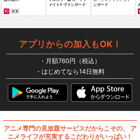
ァイト‼ ヴァンガード
ンガード
Live Musical「SHOW BY R
O…
アプリからの加入もOK！
Live Musical「SHOW BY R
月額760円（税込）
O…
はじめてなら14日無料
Live Musical「SHOW BY R
O…
アニメ専門の見放題サービスだからこその、
ア
ニメライフが充実するこだわりがいっぱい！
閉じる