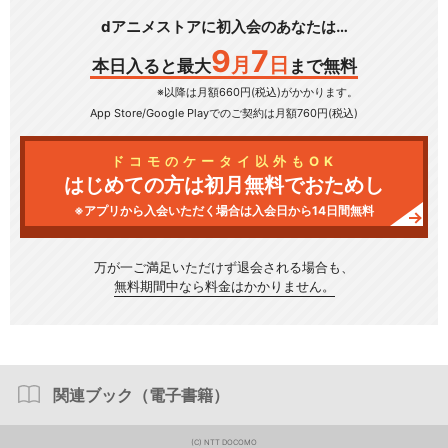
dアニメストアに初入会のあなたは…
9
7
月
日
本日入ると最大
まで無料
※以降は月額660円(税込)がかかります。
App Store/Google Play
でのご契約は月額760円(税込)
ドコモのケータイ以外もOK
はじめての方は初月無料でおためし
※アプリから入会いただく場合は入会日から14日間無料
万が一ご満足いただけず
退会される場合も、
無料期間中なら料金はかかりません。
関連ブック（電子書籍）
(C) NTT DOCOMO