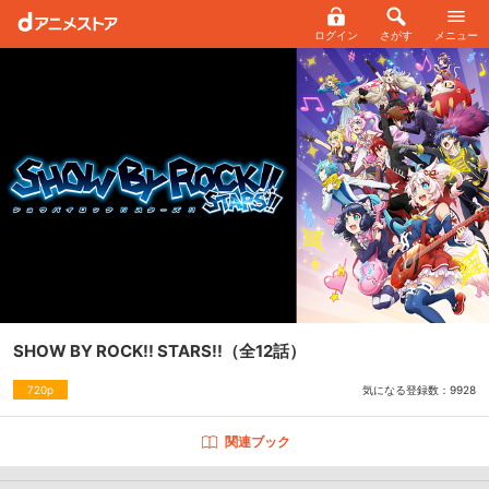
ログイン
さがす
メニュー
SHOW BY ROCK!! STARS!!
（全12話）
気になる登録数：
9928
720p
関連ブック