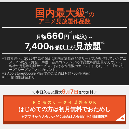
国内最大級
※1
の
アニメ見放題作品数
660
※2
月額
円
(税込) ～
7,400
見放題
※3
作品以上が
1 自社調べ。2025年12月15日に国内定額動画配信サービスが配信していたアニ
メ、2.5次元・舞台、声優・音楽コンテンツの作品数を調査員がカウント。
各社の定額制動画サービスにおける作品数のカウントにあたって、TVシリ
ーズ1シーズンごとにカウント。
2
App Store/Google Play
でのご契約は月額760円(税込)
3 一部個別課金あり
9
7
月
日
＼本日入ると最大
まで無料／
ドコモのケータイ以外もOK
はじめての方は初月無料でおためし
※アプリから入会いただく場合は入会日から14日間無料