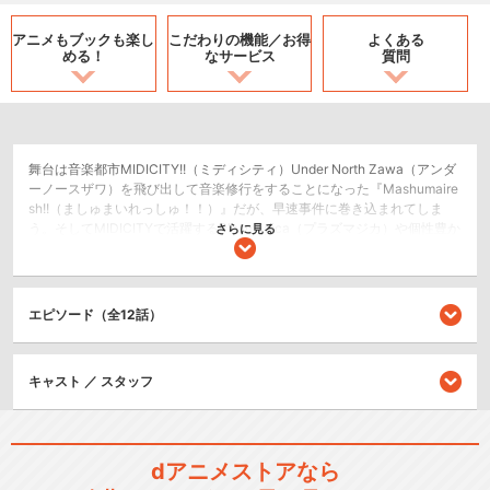
アニメもブックも
楽し
こだわりの機能／
お得
よくある
める！
なサービス
質問
舞台は音楽都市MIDICITY!!（ミディシティ）Under North Zawa（アンダ
ーノースザワ）を飛び出して音楽修行をすることになった『Mashumaire
sh!!（ましゅまいれっしゅ！！）』だが、早速事件に巻き込まれてしま
う。そしてMIDICITYで活躍するPlasmagica（プラズマジカ）や個性豊か
さらに見る
なバンドたちとの出会いで、とびきりの奇跡が起こる！のか！？TVアニ
メ「SHOW BY ROCK!!」シリーズに登場したキャラクター達によるALL
STARS!!集結のROCKな音楽ストーリー！ライブスタートにゃん！！
エピソード（全12話）
SF/ファンタジー
ドラマ/青春
キャスト ／ スタッフ
シリーズ／関連のアニメ作品
SHOW BY ROCK！！
dアニメストアなら