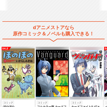
SHOW BY ROCK！！ MUSIC
AL～…
dアニメストアなら
Live Musical「SHOW BY R
原作コミック＆ノベルも購入できる！
O…
Live Musical「SHOW BY R
O…
Live Musical「SHOW BY R
O…
コミック
コミック
コミック
ぼのぼの
フルカラー版 カードフ
カードファイト‼ ヴァ