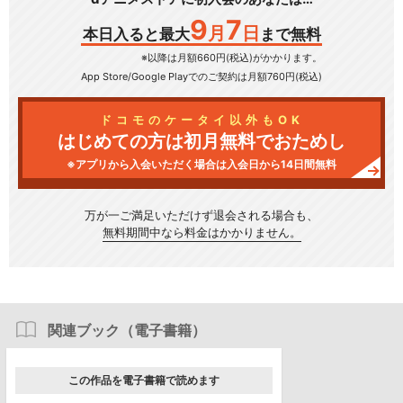
9
7
月
日
本日入ると最大
まで無料
※以降は月額660円(税込)がかかります。
App Store/Google Play
でのご契約は月額760円(税込)
ドコモのケータイ以外もOK
はじめての方は初月無料でおためし
※アプリから入会いただく場合は入会日から14日間無料
万が一ご満足いただけず
退会される場合も、
無料期間中なら料金はかかりません。
関連ブック（電子書籍）
この作品を電子書籍で読めます