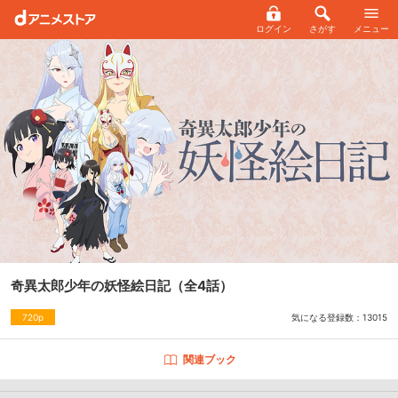
ログイン
さがす
メニュー
奇異太郎少年の妖怪絵日記
（全4話）
気になる登録数：
13015
720p
関連ブック