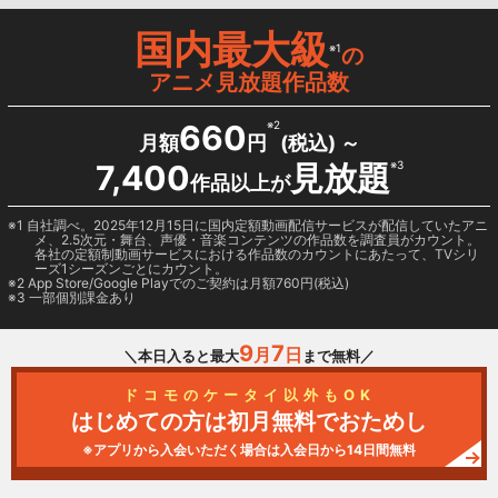
国内最大級
※1
の
アニメ見放題作品数
660
※2
月額
円
(税込) ～
7,400
見放題
※3
作品以上が
1 自社調べ。2025年12月15日に国内定額動画配信サービスが配信していたアニ
メ、2.5次元・舞台、声優・音楽コンテンツの作品数を調査員がカウント。
各社の定額制動画サービスにおける作品数のカウントにあたって、TVシリ
ーズ1シーズンごとにカウント。
2
App Store/Google Play
でのご契約は月額760円(税込)
3 一部個別課金あり
9
7
月
日
＼本日入ると最大
まで無料／
ドコモのケータイ以外もOK
はじめての方は初月無料でおためし
※アプリから入会いただく場合は入会日から14日間無料