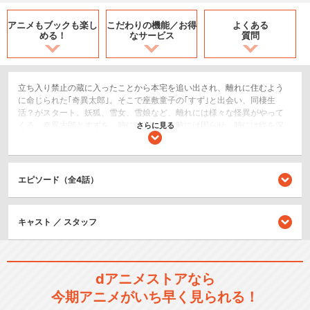
アニメもブックも
楽し
こだわりの機能／
お得
よくある
める！
なサービス
質問
立ち入り禁止の蔵に入ったことから本宅を追い出され、離れに住むよう
に命じられた｢奇異太郎｣。そこで座敷童子の｢すず｣と出会い、同棲生
活？がスタート。妖狐、雪女、雪娘など、離れには様々な怪異がやって
くる。奇異太郎とすずを、時には笑わせ、時には困らせ、時には絆を深
さらに見る
める手伝いを。怖くない怪異たちとの日常が、今はじまる。
ホラー/サスペンス/推理
ショート
エピソード（全4話）
閉じる
キャスト ／ スタッフ
dアニメストアなら
今期アニメがいち早く見られる！