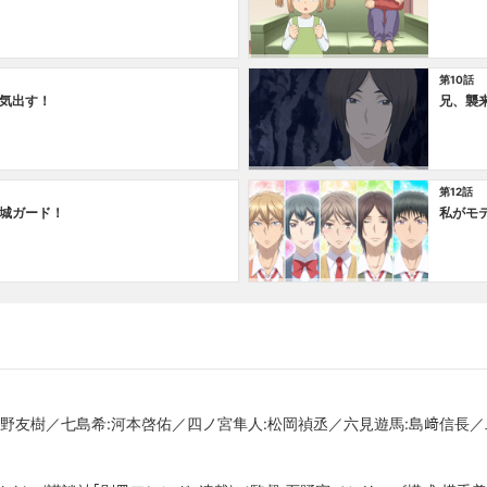
第10話
気出す！
兄、襲
第12話
城ガード！
私がモ
小野友樹／七島希:河本啓佑／四ノ宮隼人:松岡禎丞／六見遊馬:島﨑信長／