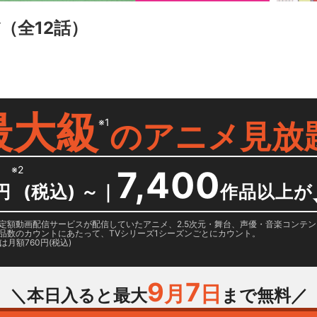
だ
（全12話）
最大級
※1
の
アニメ見放
※2
7,400
円
(税込) ～
｜
作品以上が
日に国内定額動画配信サービスが配信していたアニメ、2.5次元・舞台、声優・音楽コン
品数のカウントにあたって、TVシリーズ1シーズンごとにカウント。
月額760円(税込)
9
7
月
日
＼本日入ると最大
まで無料／