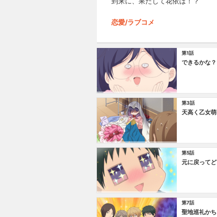
到来に、果たして花依は！？
恋愛/ラブコメ
第1話
できるかな？
第3話
天高く乙女萌
第5話
元に戻ってど
第7話
聖地巡礼かち