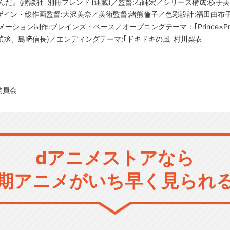
んだ』(講談社｢別冊フレンド｣連載)／監督:石踊宏／シリーズ構成:横手
イン・総作画監督:大沢美奈／美術監督:諸熊倫子／色彩設計:福田由布子
ション制作:ブレインズ・ベース／オープニングテーマ：｢Prince×Princ
岡禎丞、島﨑信長)／エンディングテーマ:｢ドキドキの風｣村川梨衣
委員会
dアニメストアなら
期アニメがいち早く見られ