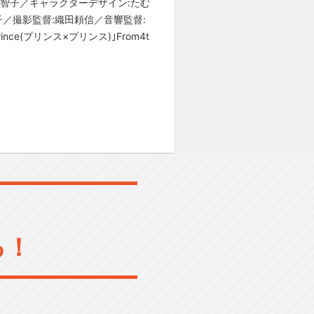
美智子／キャラクターデザイン:たむ
／撮影監督:織田頼信／音響監督:
e(プリンス×プリンス)｣From4t
る！