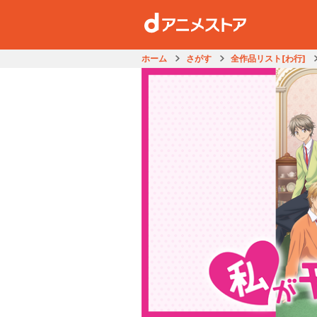
ホーム
さがす
全作品リスト[わ行]