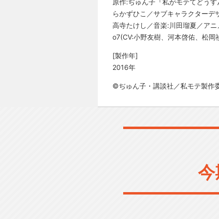
原作:ぢゅん子『私がモテてどうす
らかずひこ／サブキャラクターデザ
高寺たけし／音楽:川田瑠夏／アニメー
o7(CV:小野友樹、河本啓佑、松
[製作年]
2016年
©ぢゅん子・講談社／私モテ製作
今