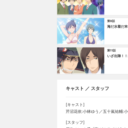
第9話
海だ水着だ本
第11話
いざ出陣！！
キャスト ／ スタッフ
[キャスト]
芹沼花依:小林ゆう／五十嵐祐輔:
[スタッフ]