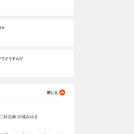
来☆
テてどうすんだ
二科志麻:沢城みゆき