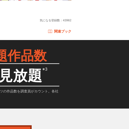
気になる登録数：
43962
関連ブック
題作品数
※3
見放題
テンツの作品数を調査員がカウント。各社