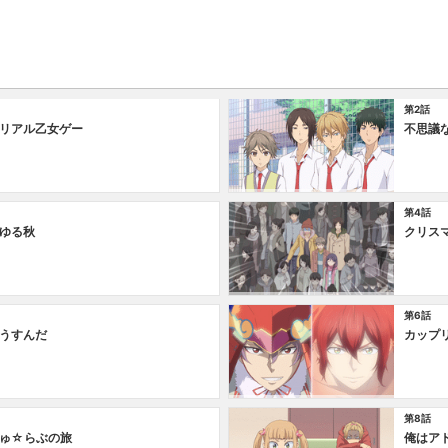
第2話
リアル乙女ゲー
不思議
第4話
ゆる秋
クリス
第6話
うすんだ
カップ
第8話
ゅ☆らぶの旅
俺はア