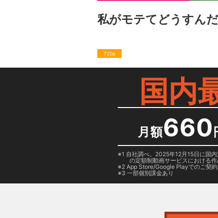
私がモテてどうすん
720p
国内
660
月額
1 自社調べ。2025年12月15
の定額制動画サービスにおける作
2
App Store/Google Play
でのご契約は
3 一部個別課金あり