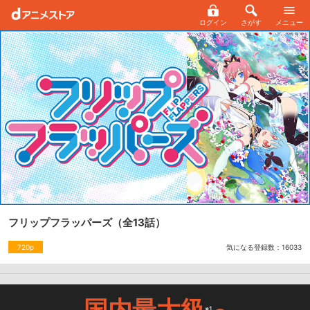
ログイン
さがす
メニュー
フリップフラッパーズ
（全13話）
気になる登録数：
16033
720p
国内最大級
※1