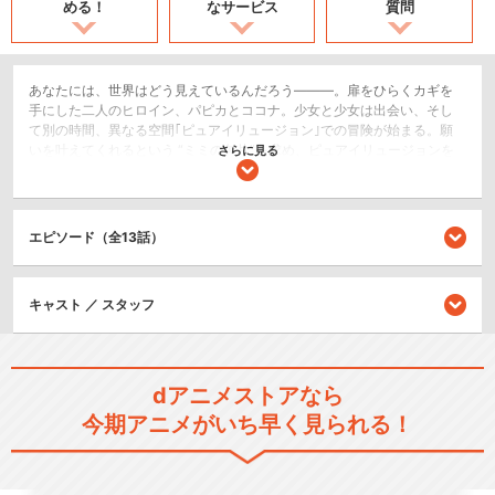
める！
なサービス
質問
あなたには、世界はどう見えているんだろう―――。扉をひらくカギを
手にした二人のヒロイン、パピカとココナ。少女と少女は出会い、そし
て別の時間、異なる空間｢ピュアイリュージョン｣での冒険が始まる。願
いを叶えてくれるという “ミミの欠片”を求め、ピュアイリュージョンを
さらに見る
巡る二人の前に様々な困難が立ちふさがる。二人に危機が迫ったとき“ミ
ミの欠片”が輝き、そして彼女たちは変身するのだった。
アクション/バトル
エピソード（全13話）
閉じる
キャスト ／ スタッフ
dアニメストアなら
今期アニメがいち早く見られる！