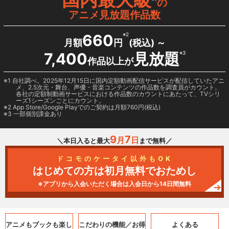
の
アニメ見放題作品数
660
※2
月額
円
(税込) ～
7,400
見放題
※3
作品以上が
1 自社調べ。2025年12月15日に国内定額動画配信サービスが配信していたアニ
メ、2.5次元・舞台、声優・音楽コンテンツの作品数を調査員がカウント。
各社の定額制動画サービスにおける作品数のカウントにあたって、TVシリ
ーズ1シーズンごとにカウント。
2
App Store/Google Play
でのご契約は月額760円(税込)
3 一部個別課金あり
9
7
月
日
＼本日入ると最大
まで無料／
ドコモのケータイ以外もOK
はじめての方は初月無料でおためし
※アプリから入会いただく場合は入会日から14日間無料
アニメもブックも
楽し
こだわりの機能／
お得
よくある