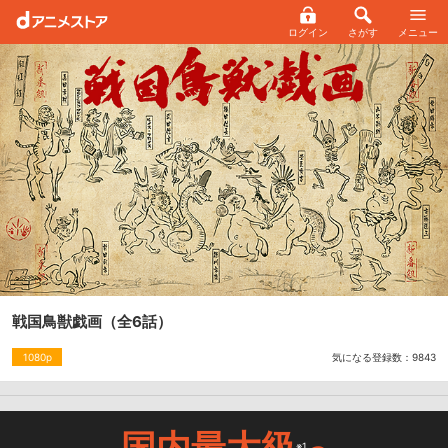
ログイン
さがす
メニュー
戦国鳥獣戯画
（全6話）
気になる登録数：
9843
1080p
国内最大級
※1