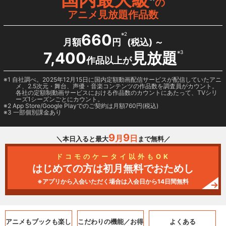
の
アニメ見放題作品数
660
※2
月額
円
(税込) ～
7,400
見放題
※3
作品以上が
1 自社調べ。2025年12月15日に国内定額動画配信サービスが配信していたアニ
メ、2.5次元・舞台、声優・音楽コンテンツの作品数を調査員がカウント。
各社の定額制動画サービスにおける作品数のカウントにあたって、TVシリ
ーズ1シーズンごとにカウント。
2
App Store/Google Play
でのご契約は月額760円(税込)
3 一部個別課金あり
9
9
月
日
＼本日入ると最大
まで無料／
ドコモのケータイ以外もOK
はじめての方は初月無料でおためし
※アプリから入会いただく場合は入会日から14日間無料
アニメもブックも
楽し
こだわりの機能／
お得
よくある