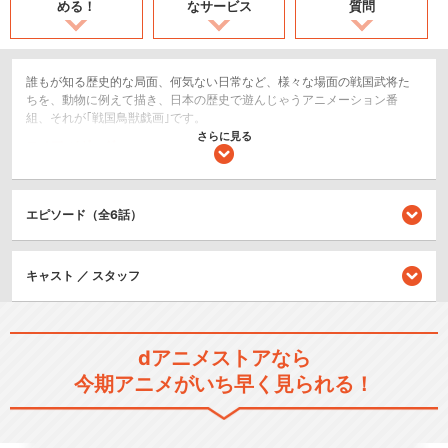
める！
なサービス
質問
誰もが知る歴史的な局面、何気ない日常など、様々な場面の戦国武将た
ちを、動物に例えて描き、日本の歴史で遊んじゃうアニメーション番
組、それが｢戦国鳥獣戯画｣です。
さらに見る
コメディ/ギャグ
歴史/戦記
エピソード（全6話）
閉じる
キャスト ／ スタッフ
dアニメストアなら
今期アニメがいち早く見られる！