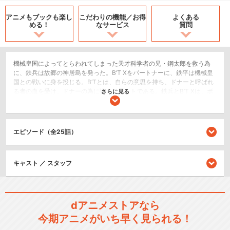
アニメもブックも
楽し
こだわりの機能／
お得
よくある
める！
なサービス
質問
機械皇国によってとらわれてしまった天才科学者の兄・鋼太郎を救う為
に、鉄兵は故郷の神居島を発った。B’T Xをパートナーに、鉄平は機械皇
国との戦いに身を投じる。B’Tとは、自らの意思を持ち、ドナーと呼ばれ
る者の血を受け、ドナーの為に戦うロボットである。鉄兵とB’T Xは、ボ
さらに見る
ロボロになりながらも数々の戦いを乗切り、兄の救出を目指す。
ロボット/メカ
アクション/バトル
エピソード（全25話）
閉じる
キャスト ／ スタッフ
dアニメストアなら
今期アニメがいち早く見られる！