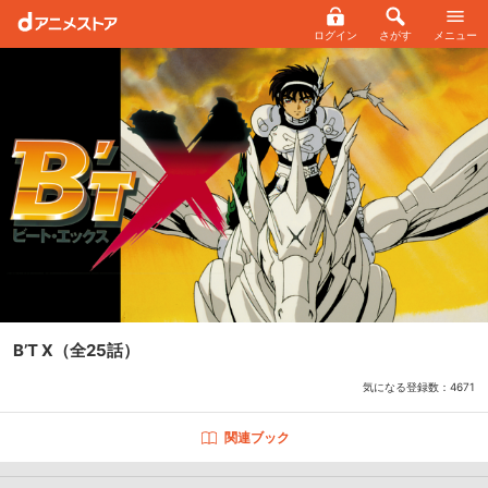
ログイン
さがす
メニュー
B’T X
（全25話）
気になる登録数：
4671
関連ブック