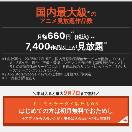
国内最大級
※1
の
アニメ見放題作品数
660
※2
月額
円
(税込) ～
7,400
見放題
※3
作品以上が
1 自社調べ。2025年12月15日に国内定額動画配信サービスが配信していたアニ
メ、2.5次元・舞台、声優・音楽コンテンツの作品数を調査員がカウント。
各社の定額制動画サービスにおける作品数のカウントにあたって、TVシリ
ーズ1シーズンごとにカウント。
2
App Store/Google Play
でのご契約は月額760円(税込)
3 一部個別課金あり
9
7
月
日
＼本日入ると最大
まで無料／
ドコモのケータイ以外もOK
はじめての方は初月無料でおためし
※アプリから入会いただく場合は入会日から14日間無料