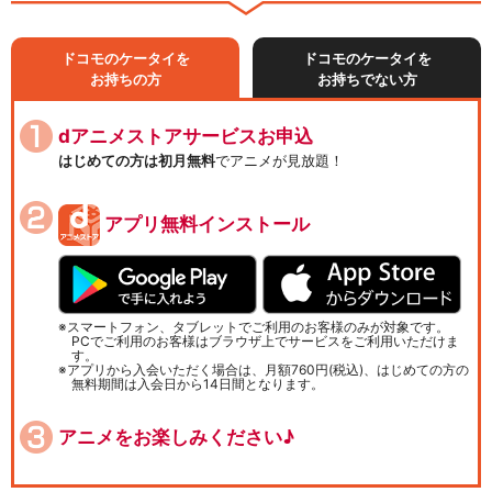
ドコモのケータイを
ドコモのケータイを
お持ちの方
お持ちでない方
dアニメストアサービスお申込
はじめての方は初月無料
でアニメが見放題！
アプリ無料インストール
スマートフォン、タブレットでご利用のお客様のみが対象です。
PCでご利用のお客様はブラウザ上でサービスをご利用いただけま
す。
アプリから入会いただく場合は、月額760円(税込)、はじめての方の
無料期間は入会日から14日間となります。
アニメをお楽しみください♪