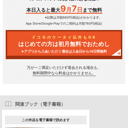
9
7
月
日
本日入ると最大
まで無料
※以降は月額660円(税込)がかかります。
App Store/Google Play
でのご契約は月額760円(税込)
ドコモのケータイ以外もOK
はじめての方は初月無料でおためし
※アプリから入会いただく場合は入会日から14日間無料
万が一ご満足いただけず
退会される場合も、
無料期間中なら料金はかかりません。
関連ブック（電子書籍）
この作品を電子書籍で読めます