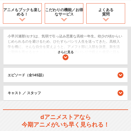
アニメもブックも
楽し
こだわりの機能／
お得
よくある
める！
なサービス
質問
小早川瀬那(セナ)は、気弱で引っ込み思案な高校一年生。幼少の頃からい
じめられるのを避けるため、ひたすらパシリ人生を送ってきた。高校入
学を機に、そんな自分を変えようと、アメフト部に入部を決意、新生活
に期待を寄せるセナ・・・。しかし、セナのパシリで鍛えた俊足に目を
さらに見る
つけたキャプテン・ヒル魔は、セナを｢光速の脚を持つ謎のランニングバ
ック・アイシールド21｣に仕立て上げる！アメフトと出会い、セナは今ま
での自分から変わることができるのか・・・
エピソード（全145話）
スポーツ/競技
閉じる
キャスト ／ スタッフ
dアニメストアなら
今期アニメがいち早く見られる！