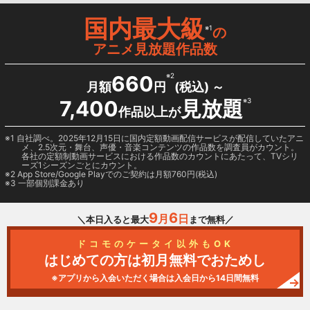
国内最大級
※1
の
アニメ見放題作品数
660
※2
月額
円
(税込) ～
7,400
見放題
※3
作品以上が
1 自社調べ。2025年12月15日に国内定額動画配信サービスが配信していたアニ
メ、2.5次元・舞台、声優・音楽コンテンツの作品数を調査員がカウント。
各社の定額制動画サービスにおける作品数のカウントにあたって、TVシリ
ーズ1シーズンごとにカウント。
2
App Store/Google Play
でのご契約は月額760円(税込)
3 一部個別課金あり
9
6
月
日
＼本日入ると最大
まで無料／
ドコモのケータイ以外もOK
はじめての方は初月無料でおためし
※アプリから入会いただく場合は入会日から14日間無料