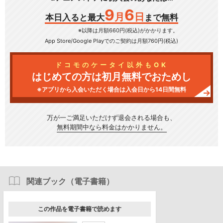
9
6
月
日
本日入ると最大
まで無料
※以降は月額660円(税込)がかかります。
App Store/Google Play
でのご契約は月額760円(税込)
ドコモのケータイ以外もOK
はじめての方は初月無料でおためし
※アプリから入会いただく場合は入会日から14日間無料
万が一ご満足いただけず
退会される場合も、
無料期間中なら料金はかかりません。
関連ブック（電子書籍）
この作品を電子書籍で読めます