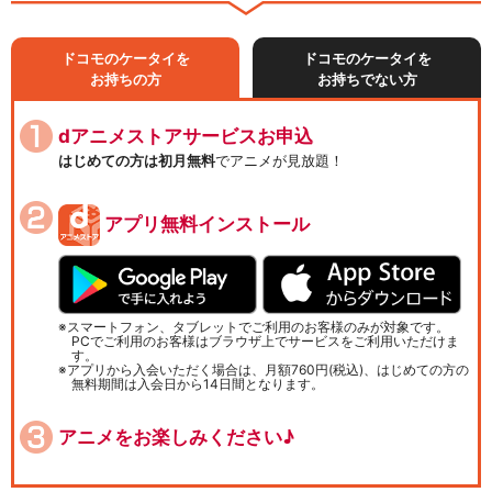
ドコモのケータイを
ドコモのケータイを
お持ちの方
お持ちでない方
dアニメストアサービスお申込
はじめての方は初月無料
でアニメが見放題！
アプリ無料インストール
スマートフォン、タブレットでご利用のお客様のみが対象です。
PCでご利用のお客様はブラウザ上でサービスをご利用いただけま
す。
アプリから入会いただく場合は、月額760円(税込)、はじめての方の
無料期間は入会日から14日間となります。
アニメをお楽しみください♪