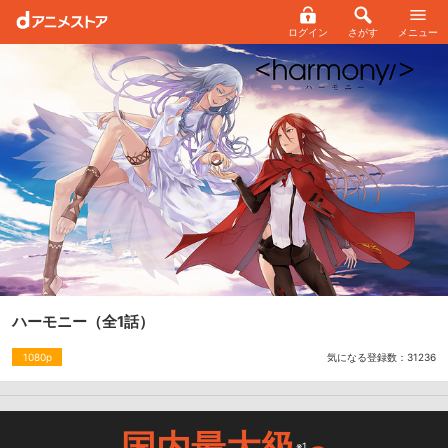
ログイン
さがす
メニュー
ハーモニー
（全1話）
気になる登録数：
31236
1080p
国内最大級
※1