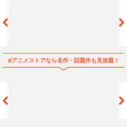
世界で同時多発自殺事件が発生した。どうして人々は死を選らんだの
か。トァンは、その背後にミァハの影を感じる。
SF/ファンタジー
ホラー/サスペンス/推理
閉じる
dアニメストアなら
名作・話題作も見放題！