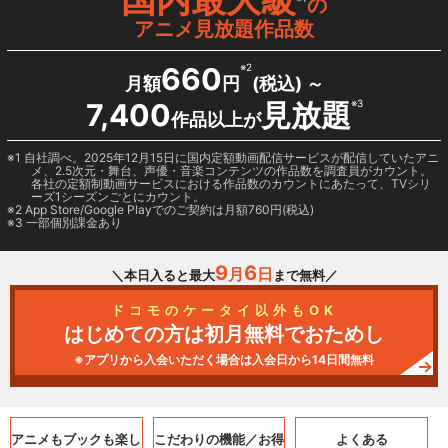
の
アニメ見放題作品数
660
※2
月額
円
(税込) ～
7,400
見放題
※3
作品以上が
1 自社調べ。2025年12月15日に国内定額動画配信サービスが配信していたアニ
メ、2.5次元・舞台、声優・音楽コンテンツの作品数を調査員がカウント。
各社の定額制動画サービスにおける作品数のカウントにあたって、TVシリ
ーズ1シーズンごとにカウント。
2
App Store/Google Play
でのご契約は月額760円(税込)
3 一部個別課金あり
9
6
月
日
＼本日入ると最大
まで無料／
ドコモのケータイ以外もOK
はじめての方は初月無料でおためし
※アプリから入会いただく場合は入会日から14日間無料
アニメもブックも
楽し
こだわりの機能／
お得
よくある