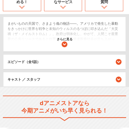
める！
なサービス
質問
まがいものの天国で、さまよう魂の物語――。アメリカで発生した暴動
をきっかけに世界を戦争と未知のウィルスのるつぼに叩き込んだ「大災
禍（ザ・メイルストロム）」。政府は弱体化し、やがて、人間こそ最重
要の公共リソースであると位置づける高度発達医療社会が立ち上がっ
さらに見る
た。＜生府＞の成立である。＜生府＞により、人々は「健康」と「優し
さ」を尊ぶ“生命主義”の名の下に、美しく管理されることになった。人々
は、WatchME（体内監視システム）を体に埋め込み、あらゆるリスクは
遠ざけられた。人々は自らを優しい牢獄へと閉じ込めたのである。霧慧
エピソード（全1話）
トァンは＜生府＞の番人であるWHOの螺旋監察官。紛争地域の停戦監視
などが仕事だ。だが彼女は、“生命主義”への違和感をぬぐうことができ
ず、WatchMEの裏をかいて、禁止された酒や煙草を嗜んでいた。彼女に
キャスト ／ スタッフ
は友達がいた。御冷ミァハ。成績優秀でありながら、＜生府＞の管理を
憎悪する少女。個人用医療薬精製システム＜メディケア＞を騙せば世界
を転覆させることだってできるとうそぶく歪んだ天真爛漫さ。トァンと
零下堂キアンはミァハに心酔していた。「私たちは大人にならないっ
て、一緒に宣言するの」ミァハの導くままに死を試みる2人。そしてミァ
dアニメストアなら
ハだけが死に、トァンとキアンだけがこの牢獄に取り残された。それか
今期アニメがいち早く見られる！
ら13年・・・。トァンは世間をシステムを欺きながら螺旋監察官とな
り、キアンは普通の市民として生きてきた。謹慎処分で日本に帰国する
ことになったトァンは、キアンと再会する。キアンと食事をするトァ
ン。その目の前でキアンは自らの首へとナイフを突き立てる。この日、