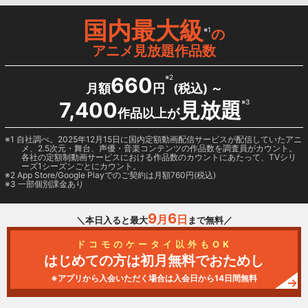
国内最大級
※1
の
アニメ見放題作品数
660
※2
月額
円
(税込) ～
7,400
見放題
※3
作品以上が
1 自社調べ。2025年12月15日に国内定額動画配信サービスが配信していたアニ
メ、2.5次元・舞台、声優・音楽コンテンツの作品数を調査員がカウント。
各社の定額制動画サービスにおける作品数のカウントにあたって、TVシリ
ーズ1シーズンごとにカウント。
2
App Store/Google Play
でのご契約は月額760円(税込)
3 一部個別課金あり
9
6
月
日
＼本日入ると最大
まで無料／
ドコモのケータイ以外もOK
はじめての方は初月無料でおためし
※アプリから入会いただく場合は入会日から14日間無料