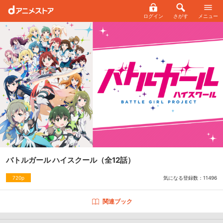
ログイン
さがす
メニュー
バトルガール ハイスクール
（全12話）
気になる登録数：
11496
720p
関連ブック