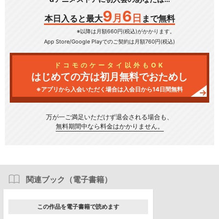
9
6
月
日
本日入ると最大
まで無料
※以降は月額660円(税込)がかかります。
App Store/Google Play
でのご契約は月額760円(税込)
ドコモのケータイ以外もOK
はじめての方は初月無料でおためし
※アプリから入会いただく場合は入会日から14日間無料
万が一ご満足いただけず
退会される場合も、
無料期間中なら料金はかかりません。
関連ブック（電子書籍）
この作品を電子書籍で読めます