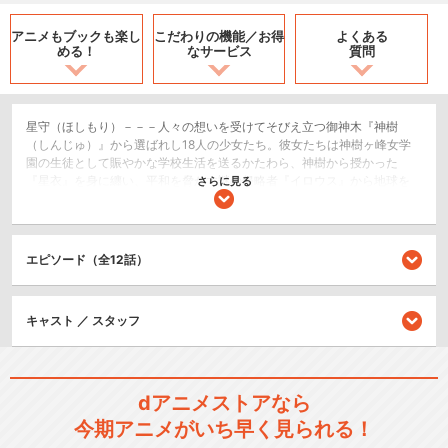
アニメもブックも
楽し
こだわりの機能／
お得
よくある
める！
なサービス
質問
星守（ほしもり）－－－人々の想いを受けてそびえ立つ御神木『神樹
（しんじゅ）』から選ばれし18人の少女たち。彼女たちは神樹ヶ峰女学
園の生徒として賑やかな学校生活を送るかたわら、神樹から授かった
『星衣』を身に纏い、平和を脅かす謎の侵略者『イロウス』から地球を
さらに見る
守るため戦う！大人気スマホゲーム「バトルガール ハイスクール」待望
のアニメ化。完全新作ストーリーで贈る、星守たちの友情と絆の物語！
アクション/バトル
エピソード（全12話）
閉じる
キャスト ／ スタッフ
dアニメストアなら
今期アニメがいち早く見られる！