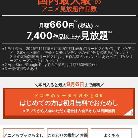
の
アニメ見放題作品数
660
※2
月額
円
(税込) ～
7,400
見放題
※3
作品以上が
1 自社調べ。2025年12月15日に国内定額動画配信サービスが配信していたアニ
メ、2.5次元・舞台、声優・音楽コンテンツの作品数を調査員がカウント。
各社の定額制動画サービスにおける作品数のカウントにあたって、TVシリ
ーズ1シーズンごとにカウント。
2
App Store/Google Play
でのご契約は月額760円(税込)
3 一部個別課金あり
9
6
月
日
＼本日入ると最大
まで無料／
ドコモのケータイ以外もOK
はじめての方は初月無料でおためし
※アプリから入会いただく場合は入会日から14日間無料
アニメもブックも
楽し
こだわりの機能／
お得
よくある