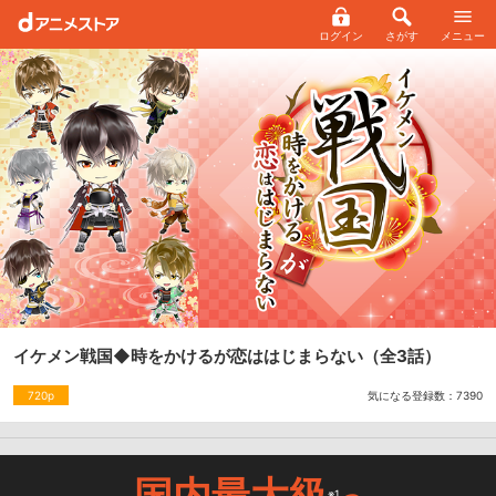
ログイン
さがす
メニュー
イケメン戦国◆時をかけるが恋ははじまらない
（全3話）
気になる登録数：
7390
720p
国内最大級
※1