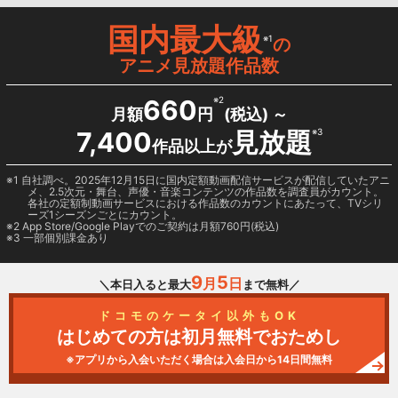
国内最大級
※1
の
アニメ見放題作品数
660
※2
月額
円
(税込) ～
7,400
見放題
※3
作品以上が
1 自社調べ。2025年12月15日に国内定額動画配信サービスが配信していたアニ
メ、2.5次元・舞台、声優・音楽コンテンツの作品数を調査員がカウント。
各社の定額制動画サービスにおける作品数のカウントにあたって、TVシリ
ーズ1シーズンごとにカウント。
2
App Store/Google Play
でのご契約は月額760円(税込)
3 一部個別課金あり
9
5
月
日
＼本日入ると最大
まで無料／
ドコモのケータイ以外もOK
はじめての方は初月無料でおためし
※アプリから入会いただく場合は入会日から14日間無料