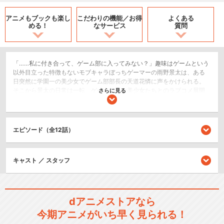
アニメもブックも
楽し
こだわりの機能／
お得
よくある
める！
なサービス
質問
「……私に付き合って、ゲーム部に入ってみない？」趣味はゲームという
以外目立った特徴もないモブキャラぼっちゲーマーの雨野景太は、ある
日突然に学園一の美少女でゲーム部部長の天道花憐に声をかけられる。
そこから景太の日常は一転、ゲーム好きな美少女たちとのラブコメ展開
さらに見る
の日々が始まる……と思いきや!?ゲームの価値観以外はそっくりな、ぼっ
ち女子ゲーマーの星ノ守千秋。クラスの中心人物で彼女持ちだけど隠れ
ゲーム好きな、残念リア充の上原祐。祐の彼女でゲーム知識皆無の亜玖
璃らを巻き込んで、お互いが勘違い、空回り、迷走を繰り返す、こじら
エピソード（全12話）
せゲーマーたちによる“すれ違い青春錯綜系ラブコメ”が始まる。
恋愛/ラブコメ
キャスト ／ スタッフ
閉じる
dアニメストアなら
今期アニメがいち早く見られる！