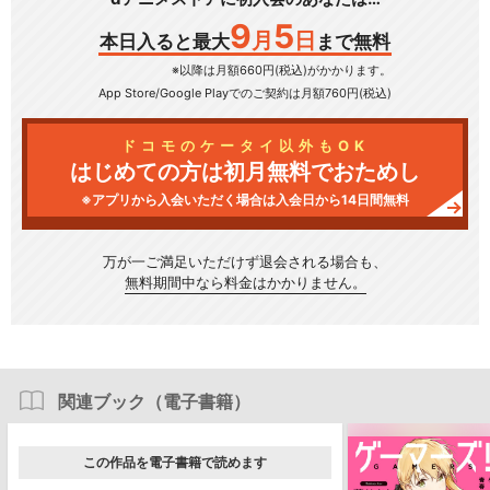
9
5
月
日
本日入ると最大
まで無料
※以降は月額660円(税込)がかかります。
App Store/Google Play
でのご契約は月額760円(税込)
ドコモのケータイ以外もOK
はじめての方は初月無料でおためし
※アプリから入会いただく場合は入会日から14日間無料
万が一ご満足いただけず
退会される場合も、
無料期間中なら料金はかかりません。
関連ブック（電子書籍）
この作品を電子書籍で読めます