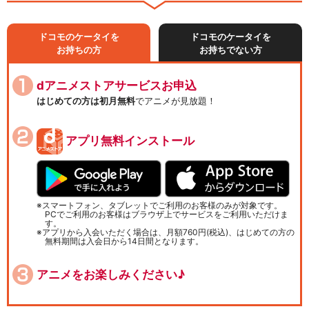
ドコモのケータイを
ドコモのケータイを
お持ちの方
お持ちでない方
dアニメストアサービスお申込
はじめての方は初月無料
でアニメが見放題！
アプリ無料インストール
スマートフォン、タブレットでご利用のお客様のみが対象です。
PCでご利用のお客様はブラウザ上でサービスをご利用いただけま
す。
アプリから入会いただく場合は、月額760円(税込)、はじめての方の
無料期間は入会日から14日間となります。
アニメをお楽しみください♪