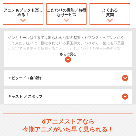
アニメもブックも
楽し
こだわりの機能／
お得
よくある
める！
なサービス
質問
ジンとキールは生きては出られぬ地獄の監獄＜セブンス・ヘブン＞にや
って来た。狙いは、投獄されている夢玉師カンパリから、世にも不思議
なお宝である夢玉を頂戴すること。しかしカンパリの作った夢の牢獄
に、ジン達は知らず知らずのうちに閉じこめられてしまう。
さらに見る
アクション/バトル
シリーズ／関連のアニメ作品
エピソード（全3話）
王ドロボウJING
キャスト ／ スタッフ
dアニメストアなら
今期アニメがいち早く見られる！
閉じる