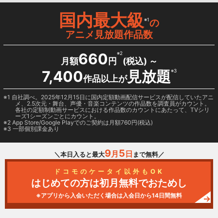
国内最大級
※1
の
アニメ見放題作品数
660
※2
月額
円
(税込) ～
7,400
見放題
※3
作品以上が
1 自社調べ。2025年12月15日に国内定額動画配信サービスが配信していたアニ
メ、2.5次元・舞台、声優・音楽コンテンツの作品数を調査員がカウント。
各社の定額制動画サービスにおける作品数のカウントにあたって、TVシリ
ーズ1シーズンごとにカウント。
2
App Store/Google Play
でのご契約は月額760円(税込)
3 一部個別課金あり
9
5
月
日
＼本日入ると最大
まで無料／
ドコモのケータイ以外もOK
はじめての方は初月無料でおためし
※アプリから入会いただく場合は入会日から14日間無料