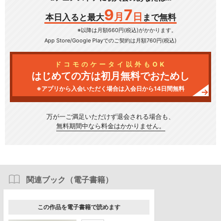
9
7
月
日
本日入ると最大
まで無料
※以降は月額660円(税込)がかかります。
App Store/Google Play
でのご契約は月額760円(税込)
ドコモのケータイ以外もOK
はじめての方は初月無料でおためし
※アプリから入会いただく場合は入会日から14日間無料
万が一ご満足いただけず
退会される場合も、
無料期間中なら料金はかかりません。
関連ブック（電子書籍）
この作品を電子書籍で読めます