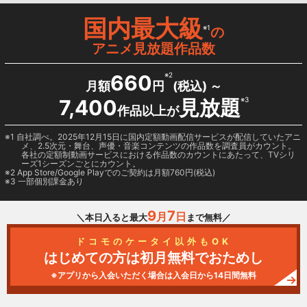
国内最大級
※1
の
アニメ見放題作品数
660
※2
月額
円
(税込) ～
7,400
見放題
※3
作品以上が
1 自社調べ。2025年12月15日に国内定額動画配信サービスが配信していたアニ
メ、2.5次元・舞台、声優・音楽コンテンツの作品数を調査員がカウント。
各社の定額制動画サービスにおける作品数のカウントにあたって、TVシリ
ーズ1シーズンごとにカウント。
2
App Store/Google Play
でのご契約は月額760円(税込)
3 一部個別課金あり
9
7
月
日
＼本日入ると最大
まで無料／
ドコモのケータイ以外もOK
はじめての方は初月無料でおためし
※アプリから入会いただく場合は入会日から14日間無料