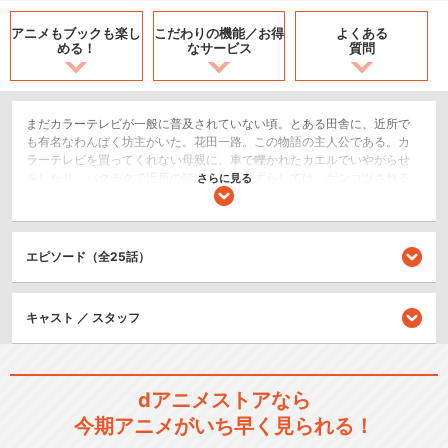
アニメもブックも
楽し
こだわりの機能／
お得
よくある
める！
なサービス
質問
まだカラーテレビが一般に普及されていない頃。とある田舎に、近所で
も有名なわんぱく坊主がいた。花田一路。この物語の主人公である。カ
ラーテレビを買ってくれない母親に、車で轢かれたカエルでいやがらせ
をしたり、バクチクで近所の猫や犬にいたずらしては、ゲンコツされる
さらに見る
手のつけようがないやんちゃ坊主。しかし、少年にもただ一つ苦手なも
のがあった。それはオバケ！そんな一路少年。ある日いつものようにい
たずらをして、母・寿枝から逃走している途中、なんと３輪トラックと
衝突してしまう！！生死をさまよった一路だが、なんとか一命をとりと
エピソード（全25話）
める。しかし、頭の９針の傷と共に得たものは、恐くて大嫌いなオバケ
が見えてしまうという、たいへんありがたくない能力だった…。
コメディ/ギャグ
キャスト ／ スタッフ
ホラー/サスペンス/推理
閉じる
dアニメストアなら
今期アニメがいち早く見られる！