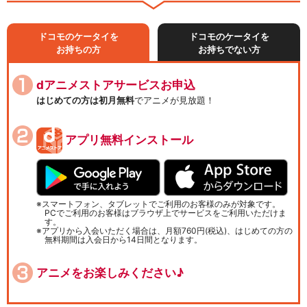
ドコモのケータイを
ドコモのケータイを
お持ちの方
お持ちでない方
dアニメストアサービスお申込
はじめての方は初月無料
でアニメが見放題！
アプリ無料インストール
スマートフォン、タブレットでご利用のお客様のみが対象です。
PCでご利用のお客様はブラウザ上でサービスをご利用いただけま
す。
アプリから入会いただく場合は、月額760円(税込)、はじめての方の
無料期間は入会日から14日間となります。
アニメをお楽しみください♪