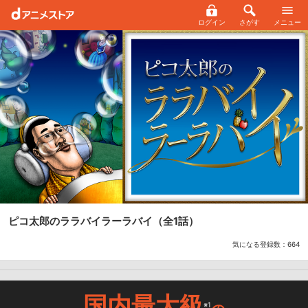
ログイン
さがす
メニュー
ピコ太郎のララバイラーラバイ
（全1話）
気になる登録数：
664
国内最大級
※1