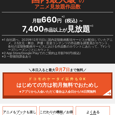
の
アニメ見放題作品数
660
※2
月額
円
(税込) ～
7,400
見放題
※3
作品以上が
1 自社調べ。2025年12月15日に国内定額動画配信サービスが配信していたアニ
メ、2.5次元・舞台、声優・音楽コンテンツの作品数を調査員がカウント。
各社の定額制動画サービスにおける作品数のカウントにあたって、TVシリ
ーズ1シーズンごとにカウント。
2
App Store/Google Play
でのご契約は月額760円(税込)
3 一部個別課金あり
9
7
月
日
＼本日入ると最大
まで無料／
ドコモのケータイ以外もOK
はじめての方は初月無料でおためし
※アプリから入会いただく場合は入会日から14日間無料
アニメもブックも
楽し
こだわりの機能／
お得
よくある