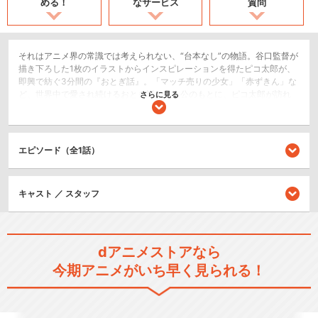
める！
なサービス
質問
それはアニメ界の常識では考えられない、“台本なし”の物語。谷口監督が
描き下ろした1枚のイラストからインスピレーションを得たピコ太郎が、
即興で紡ぐ3分間の『おとぎ話』。「マッチ売りの少女」「赤ずきん」な
ど、世界中で愛され続けるおとぎ話の主人公のもとに、ピコ太郎が訪れ
さらに見る
ます。世界を踊らせた鬼才が、今宵はカオスな眠りをお届けする新感
覚・ベッドタイムストーリー。
ショート
エピソード（全1話）
コメディ/ギャグ
閉じる
キャスト ／ スタッフ
dアニメストアなら
今期アニメがいち早く見られる！