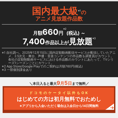
国内最大級
※1
の
アニメ見放題作品数
660
※2
月額
円
(税込) ～
7,400
見放題
※3
作品以上が
1 自社調べ。2025年12月15日に国内定額動画配信サービスが配信していたアニ
メ、2.5次元・舞台、声優・音楽コンテンツの作品数を調査員がカウント。
各社の定額制動画サービスにおける作品数のカウントにあたって、TVシリ
ーズ1シーズンごとにカウント。
2
App Store/Google Play
でのご契約は月額760円(税込)
3 一部個別課金あり
9
5
月
日
＼本日入ると最大
まで無料／
ドコモのケータイ以外もOK
はじめての方は初月無料でおためし
※アプリから入会いただく場合は入会日から14日間無料