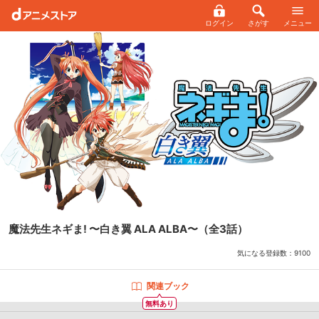
ログイン
さがす
メニュー
魔法先生ネギま! 〜白き翼 ALA ALBA〜
（全3話）
気になる登録数：
9100
関連ブック
無料あり