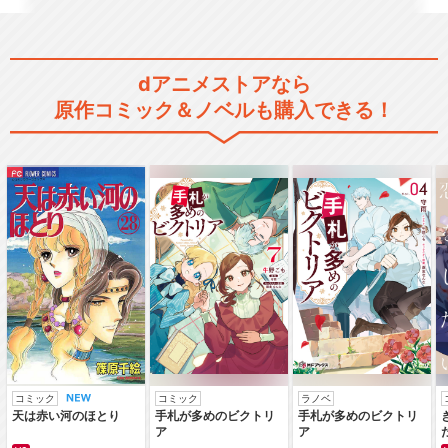
UQ HOLDER! ～魔法先生ネギ
dアニメストアなら
ま！2～
原作コミック＆ノベルも購入できる！
舞台「魔法先生ネギま！～お
子ちゃま先生は修行中…
閉じる
コミック
コミック
ラノベ
天は赤い河のほとり
手札が多めのビクトリ
手札が多めのビクトリ
ア
ア