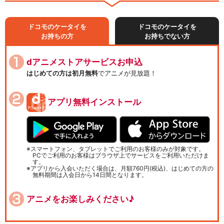
ドコモのケータイを
ドコモのケータイを
お持ちの方
お持ちでない方
dアニメストアサービスお申込
はじめての方は初月無料
でアニメが見放題！
アプリ無料インストール
スマートフォン、タブレットでご利用のお客様のみが対象です。
PCでご利用のお客様はブラウザ上でサービスをご利用いただけま
す。
アプリから入会いただく場合は、月額760円(税込)、はじめての方の
無料期間は入会日から14日間となります。
アニメをお楽しみください♪