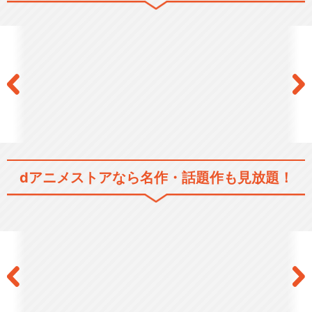
ネギま！？
魔法先生ネギま! 〜もうひとつ
の世界〜
dアニメストアなら
名作・話題作も見放題！
ネギま！？ 春・夏
劇場版 魔法先生ネギま! ANIM
E FINAL