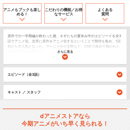
アニメもブックも
楽し
こだわりの機能／
お得
よくある
める！
なサービス
質問
原作での一学期編が終わった後、ネギたちの夏休み中のエピソードを全3
話でアニメ化。忠実に原作をアニメ化するということで期待を集め、1話
目から大人気となった。アーニャや小太郎など、OADで改めて描かれた
キャラクターも見どころ。
さらに見る
SF/ファンタジー
アクション/バトル
エピソード（全3話）
恋愛/ラブコメ
シリーズ／関連のアニメ作品
キャスト ／ スタッフ
魔法先生ネギま！
dアニメストアなら
今期アニメがいち早く見られる！