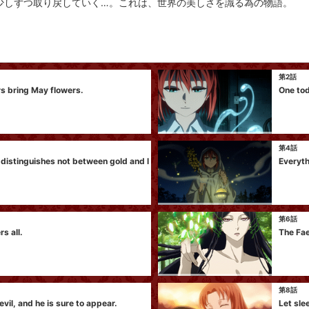
少しずつ取り戻していく…。これは、世界の美しさを識る為の物語。
第2話
s bring May flowers.
One tod
第4話
distinguishes not between gold and l
Everyth
第6話
s all.
The Fae
第8話
evil, and he is sure to appear.
Let sle