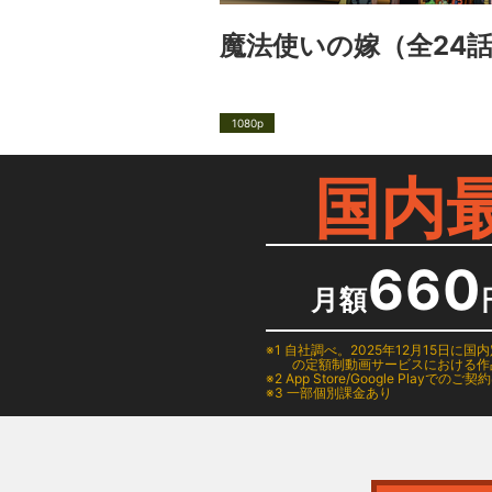
魔法使いの嫁
（全24
1080p
国内
660
月額
1 自社調べ。2025年12月15
の定額制動画サービスにおける作
2
App Store/Google Play
でのご契約は
3 一部個別課金あり