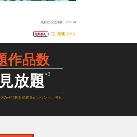
気になる登録数：
178574
関連ブック
無料あり
題作品数
※3
見放題
テンツの作品数を調査員がカウント。各社