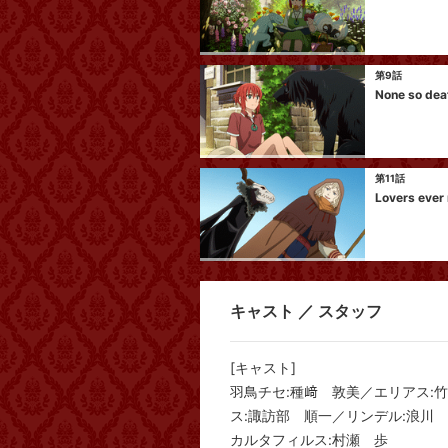
第9話
None so deaf
第11話
Lovers ever 
キャスト ／ スタッフ
[キャスト]
羽鳥チセ:種﨑 敦美／エリアス:
ス:諏訪部 順一／リンデル:浪川
カルタフィルス:村瀬 歩