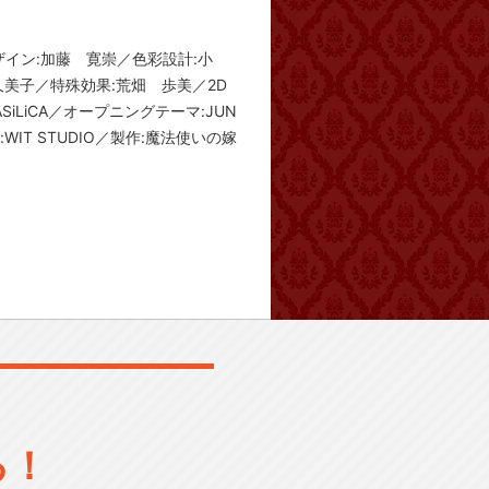
ザイン:加藤 寛崇／色彩設計:小
久美子／特殊効果:荒畑 歩美／2D
LiCA／オープニングテーマ:JUN
IT STUDIO／製作:魔法使いの嫁
る！