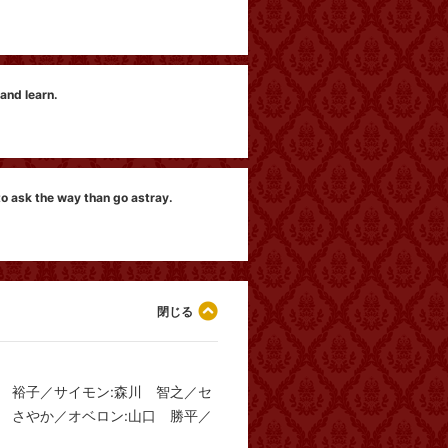
第
 and learn.
Ne
第
to ask the way than go astray.
No
田 裕子／サイモン:森川 智之／セ
原 さやか／オベロン:山口 勝平／