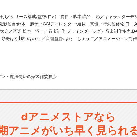
ン刊)／シリーズ構成/監督:長沼 範裕／脚本:高羽 彩／キャラクターデ
撮影監督:鈴木 麻予／CGIディレクター:須貝 真也／特効監修:谷口 
大介／音楽:松本 淳一／音楽制作:フライングドッグ／音楽制作協力:BASi
糸奇はな｢環-cycle-｣／音響監督:はた しょう二／アニメーション制作:W
ーデン・魔法使いの嫁製作委員会
dアニメストアなら
期アニメがいち早く見られ