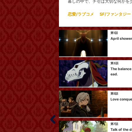
暮しの中で、チセは大切な何かを
恋愛/ラブコメ
SF/ファンタジー
第1話
April shower
第3話
The balance 
ead.
第5話
Love conquer
第7話
Talk of the d