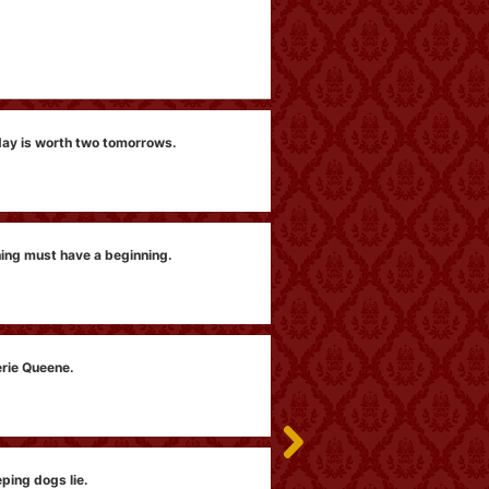
第
ay is worth two tomorrows.
Ea
第
ing must have a beginning.
Th
第
rie Queene.
Lo
第
eping dogs lie.
An