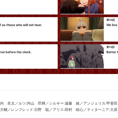
第10話
 as those who will not hear.
We live
第12話
run before the clock.
Better 
竹内 良太／ルツ:内山 昂輝／シルキー:遠藤 綾／アンジェリカ:甲斐
 大輔／レンフレッド:日野 聡／アリス:田村 睦心／ティターニア:大