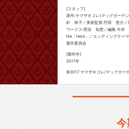
[スタッフ]
原作:ヤマザキコレ(マッグガーデ
針 裕子／美術監督:竹田 悠介／
ワークス:西谷 知恵／編集:今井 
NA「Here」／エンディングテーマ:
製作委員会
[製作年]
2017年
©2017 ヤマザキコレ/マッグガ
今