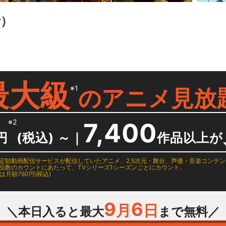
話）
最大級
※1
の
アニメ見放
※2
7,400
円
(税込) ～
｜
作品以上が
日に国内定額動画配信サービスが配信していたアニメ、2.5次元・舞台、声優・音楽コン
品数のカウントにあたって、TVシリーズ1シーズンごとにカウント。
月額760円(税込)
9
6
月
日
＼本日入ると最大
まで無料／