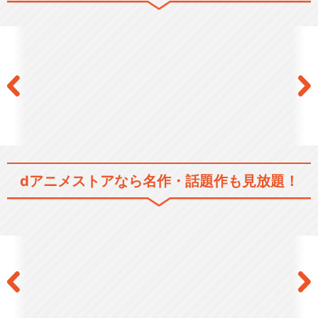
輝き…
ぷちます！ -プチ・アイドル
マスター-
ぷちます！！ -プチプチ・ア
イドルマスター-
dアニメストアなら
名作・話題作も見放題！
アイドルマスター シンデレラ
ガールズ