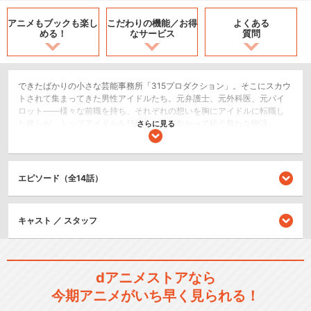
アニメもブックも
楽し
こだわりの機能／
お得
よくある
める！
なサービス
質問
できたばかりの小さな芸能事務所「315プロダクション」。そこにスカウ
トされて集まってきた男性アイドルたち。元弁護士、元外科医、元パイ
ロット――様々な前職を持ち、それぞれの想いを胸にアイドルに転職し
た彼らが、トップアイドルを目指し、夢に向かって紡ぐ新たな物語。
さらに見る
ドラマ/青春
シリーズ／関連のアニメ作品
エピソード（全14話）
アイドルマスター
キャスト ／ スタッフ
dアニメストアなら
今期アニメがいち早く見られる！
THE IDOLM@STER MOVIE