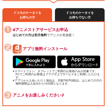
ドコモのケータイを
ドコモのケータイを
お持ちの方
お持ちでない方
dアニメストアサービスお申込
はじめての方は初月無料
でアニメが見放題！
アプリ無料インストール
スマートフォン、タブレットでご利用のお客様のみが対象です。
PCでご利用のお客様はブラウザ上でサービスをご利用いただけま
す。
アプリから入会いただく場合は、月額760円(税込)、はじめての方の
無料期間は入会日から14日間となります。
アニメをお楽しみください♪