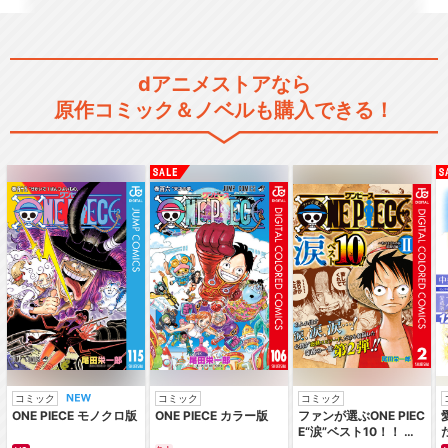
TVアニメ「アイドルマスター
シンデレラガール…
dアニメストアなら
原作コミック＆ノベルも購入できる！
アイドルマスター シンデレラ
ガールズ劇場
アイドルマスター シンデレラ
ガールズ劇場 2期
アイドルマスター シンデレラ
コミック
コミック
コミック
ガールズ劇場 3r…
ONE PIECE モノクロ版
ONE PIECE カラー版
ファンが選ぶONE PIEC
E“涙”ベスト10！！ ～
サバイバルの海 超新星