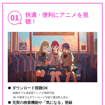
ャイニーカラーズ」
快適・便利にアニメを視
聴！
学園アイドルマスター Story
of Re;…
閉じる
ダウンロード視聴OK
移動中でも高画質アニメが視聴可能
Wi-Fi環境でもダウンロード可能で通信料も安心
充実の検索機能や「気になる」登録