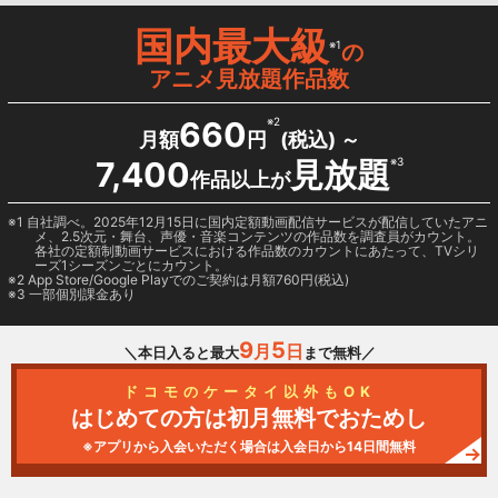
国内最大級
※1
の
アニメ見放題作品数
660
※2
月額
円
(税込) ～
7,400
見放題
※3
作品以上が
1 自社調べ。2025年12月15日に国内定額動画配信サービスが配信していたアニ
メ、2.5次元・舞台、声優・音楽コンテンツの作品数を調査員がカウント。
各社の定額制動画サービスにおける作品数のカウントにあたって、TVシリ
ーズ1シーズンごとにカウント。
2
App Store/Google Play
でのご契約は月額760円(税込)
3 一部個別課金あり
9
5
月
日
＼本日入ると最大
まで無料／
ドコモのケータイ以外もOK
はじめての方は初月無料でおためし
※アプリから入会いただく場合は入会日から14日間無料