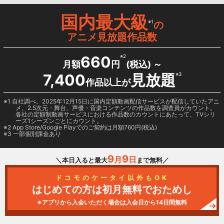
国内最大級
※1
の
アニメ見放題作品数
660
※2
月額
円
(税込) ～
7,400
見放題
※3
作品以上が
1 自社調べ。2025年12月15日に国内定額動画配信サービスが配信していたアニ
メ、2.5次元・舞台、声優・音楽コンテンツの作品数を調査員がカウント。
各社の定額制動画サービスにおける作品数のカウントにあたって、TVシリ
ーズ1シーズンごとにカウント。
2
App Store/Google Play
でのご契約は月額760円(税込)
3 一部個別課金あり
9
9
月
日
＼本日入ると最大
まで無料／
ドコモのケータイ以外もOK
はじめての方は初月無料でおためし
※アプリから入会いただく場合は入会日から14日間無料