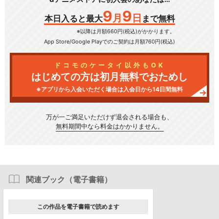
9
9
月
日
本日入ると最大
まで無料
※以降は月額660円(税込)がかかります。
App Store/Google Play
でのご契約は月額760円(税込)
ドコモのケータイ以外もOK
はじめての方は初月無料でおためし
※アプリから入会いただく場合は入会日から14日間無料
万が一ご満足いただけず
退会される場合も、
無料期間中なら料金はかかりません。
関連ブック（電子書籍）
この作品を電子書籍で読めます