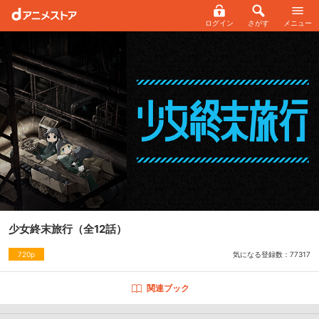
ログイン
さがす
メニュー
少女終末旅行
（全12話）
気になる登録数：
77317
720p
関連ブック