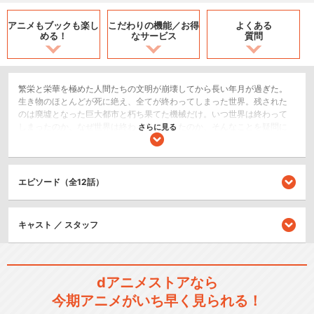
アニメもブックも
楽し
こだわりの機能／
お得
よくある
める！
なサービス
質問
繁栄と栄華を極めた人間たちの文明が崩壊してから長い年月が過ぎた。
生き物のほとんどが死に絶え、全てが終わってしまった世界。残された
のは廃墟となった巨大都市と朽ち果てた機械だけ。いつ世界は終わって
しまったのか、なぜ世界は終わってしまったのか、そんなことを疑問に
さらに見る
さえ思わなくなった終わりの世界で、ふたりぼっちになってしまった少
女、チトとユーリ。ふたりは今日も延々と続く廃墟の中を、愛車ケッテ
ンクラートに乗って、あてもなく彷徨う。全てが終わりを迎えた世界を
舞台に、ふたりの少女が旅をする終末ファンタジーが今、幕を開ける。
エピソード（全12話）
SF/ファンタジー
ドラマ/青春
キャスト ／ スタッフ
閉じる
dアニメストアなら
今期アニメがいち早く見られる！