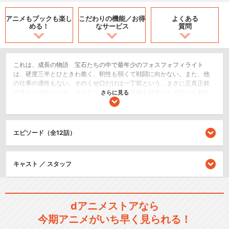
アニメもブックも
楽し
こだわりの機能／
お得
よくある
める！
なサービス
質問
これは、成長の物語 宝石たちの中で最年少のフォスフォフィライト
は、硬度三半とひときわ脆く、靭性も弱くて戦闘に向かない。また、他
の仕事の適性もない。そのくせ口だけは一丁前という、まさに正真正銘
の落ちこぼれだった。そんなフォスに、三百歳を目前にしてやっと初め
さらに見る
ての仕事が与えられる。それは、博物誌編纂という仕事。地味な仕事に
不満なフォスだったが、彼はその目で世界を見、様々なことを経験する
中で、しだいに大きなうねりに飲み込まれてゆく。そしてついに、彼は
望まぬかたちで、欲しかった“強さ”を手にするのだが──。
エピソード（全12話）
SF/ファンタジー
アクション/バトル
キャスト ／ スタッフ
閉じる
dアニメストアなら
今期アニメがいち早く見られる！