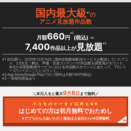
国内最大級
※1
の
アニメ見放題作品数
660
※2
月額
円
(税込) ～
7,400
見放題
※3
作品以上が
1 自社調べ。2025年12月15日に国内定額動画配信サービスが配信していたアニ
メ、2.5次元・舞台、声優・音楽コンテンツの作品数を調査員がカウント。
各社の定額制動画サービスにおける作品数のカウントにあたって、TVシリ
ーズ1シーズンごとにカウント。
2
App Store/Google Play
でのご契約は月額760円(税込)
3 一部個別課金あり
9
8
月
日
＼本日入ると最大
まで無料／
ドコモのケータイ以外もOK
はじめての方は初月無料でおためし
※アプリから入会いただく場合は入会日から14日間無料