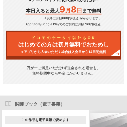
9
8
月
日
本日入ると最大
まで無料
※以降は月額660円(税込)がかかります。
App Store/Google Play
でのご契約は月額760円(税込)
ドコモのケータイ以外もOK
はじめての方は初月無料でおためし
※アプリから入会いただく場合は入会日から14日間無料
万が一ご満足いただけず
退会される場合も、
無料期間中なら料金はかかりません。
関連ブック（電子書籍）
この作品を電子書籍で読めます