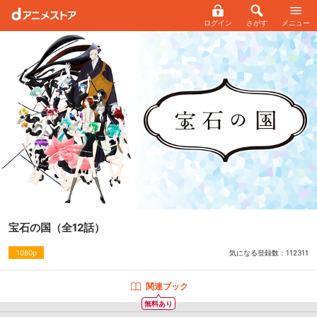
ログイン
さがす
メニュー
宝石の国
（全12話）
気になる登録数：
112311
1080p
関連ブック
無料あり