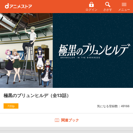
ログイン
さがす
メニュー
極黒のブリュンヒルデ
（全13話）
気になる登録数：
49166
720p
関連ブック