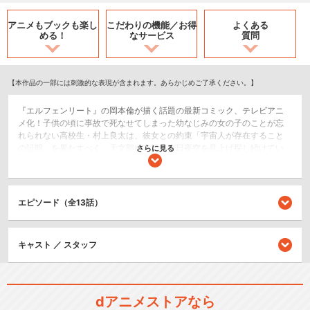
アニメもブックも
楽し
こだわりの機能／
お得
よくある
める！
なサービス
質問
【本作品の一部には刺激的な表現が含まれます。あらかじめご了承ください。】
『エルフェンリート』の岡本倫が描く話題の最新コミック、テレビアニ
メ化！子供の頃に事故で死なせてしまった幼なじみの女の子のことが忘
れられない高校生・村上良太は、彼女との約束「宇宙人が存在すること
の証明」を果たすべく、天文部に在籍し毎日夜空を見上げ探し続けてい
さらに見る
た。ある日、良太の前にその幼なじみと瓜二つの転校生・黒羽寧子が現
れる。しかし、彼女は自分を「魔法使い」だと語った…。「魔法使い」は
研究所で手術や薬により肉体を改造され、様々な特殊能力を持つが、鎮
死剤を毎日1錠飲まなければ死んでしまうという。「研究所」から逃げ出
エピソード（全13話）
してきたという彼女を回収するため、次々と追跡者が差し向けられる。
迫り来る高位の魔法使い鎮死剤の枯渇、あらゆる死の恐怖が迫る中で彼
女と良太が選んだことは…。
キャスト ／ スタッフ
SF/ファンタジー
アクション/バトル
ホラー/サスペンス/推理
dアニメストアなら