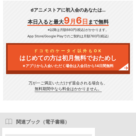
dアニメストアに初入会のあなたは…
9
6
月
日
本日入ると最大
まで無料
※以降は月額660円(税込)がかかります。
App Store/Google Play
でのご契約は月額760円(税込)
ドコモのケータイ以外もOK
はじめての方は初月無料でおためし
※アプリから入会いただく場合は入会日から14日間無料
万が一ご満足いただけず
退会される場合も、
無料期間中なら料金はかかりません。
関連ブック（電子書籍）