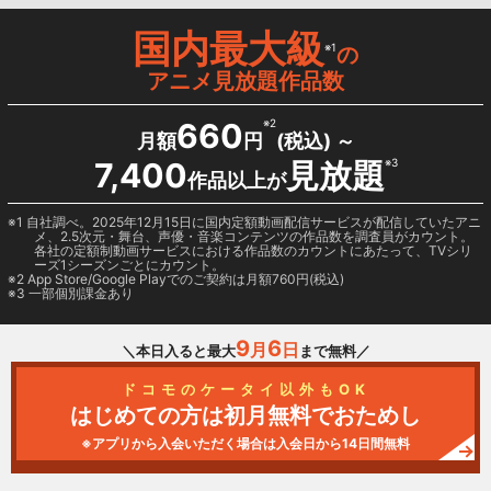
国内最大級
※1
の
アニメ見放題作品数
660
※2
月額
円
(税込) ～
7,400
見放題
※3
作品以上が
1 自社調べ。2025年12月15日に国内定額動画配信サービスが配信していたアニ
メ、2.5次元・舞台、声優・音楽コンテンツの作品数を調査員がカウント。
各社の定額制動画サービスにおける作品数のカウントにあたって、TVシリ
ーズ1シーズンごとにカウント。
2
App Store/Google Play
でのご契約は月額760円(税込)
3 一部個別課金あり
9
6
月
日
＼本日入ると最大
まで無料／
ドコモのケータイ以外もOK
はじめての方は初月無料でおためし
※アプリから入会いただく場合は入会日から14日間無料