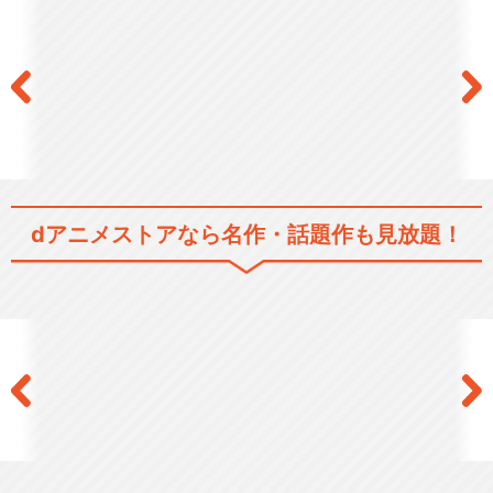
TAMA＆FRIENDS 探せ！魔法
のプニプニ…
閉じる
dアニメストアなら
名作・話題作も見放題！