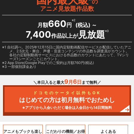
の
アニメ見放題作品数
660
※2
月額
円
(税込) ～
7,400
見放題
※3
作品以上が
1 自社調べ。2025年12月15日に国内定額動画配信サービスが配信していたアニ
メ、2.5次元・舞台、声優・音楽コンテンツの作品数を調査員がカウント。
各社の定額制動画サービスにおける作品数のカウントにあたって、TVシリ
ーズ1シーズンごとにカウント。
2
App Store/Google Play
でのご契約は月額760円(税込)
3 一部個別課金あり
9
6
月
日
＼本日入ると最大
まで無料／
ドコモのケータイ以外もOK
はじめての方は初月無料でおためし
※アプリから入会いただく場合は入会日から14日間無料
アニメもブックも
楽し
こだわりの機能／
お得
よくある