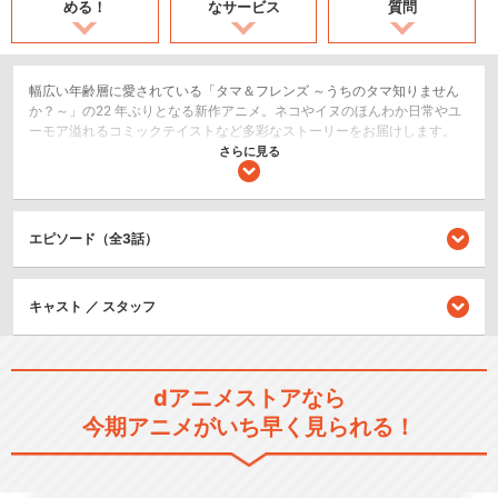
める！
なサービス
質問
幅広い年齢層に愛されている「タマ＆フレンズ ～うちのタマ知りません
か？～」の22 年ぶりとなる新作アニメ。ネコやイヌのほんわか日常やユ
ーモア溢れるコミックテイストなど多彩なストーリーをお届けします。
さらに見る
日常/ほのぼの
キッズ/ファミリー
エピソード（全3話）
シリーズ／関連のアニメ作品
タマ＆フレンズ～うちのタマ
キャスト ／ スタッフ
知りませんか？～ シ…
dアニメストアなら
今期アニメがいち早く見られる！
うちタマ?! ～うちのタマ知り
ませんか？～