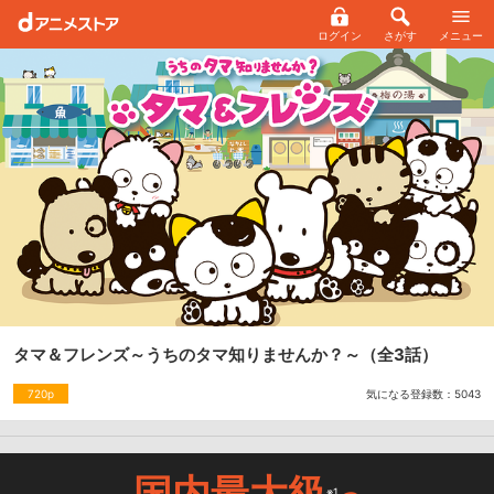
ログイン
さがす
メニュー
タマ＆フレンズ～うちのタマ知りませんか？～
（全3話）
気になる登録数：
5043
720p
国内最大級
※1