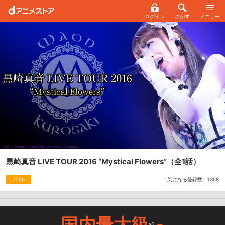
ログイン
さがす
メニュー
黒崎真音 LIVE TOUR 2016 “Mystical Flowers”
（全1話）
気になる登録数：
1358
720p
国内最大級
※1