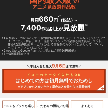
の
アニメ見放題作品数
660
※2
月額
円
(税込) ～
7,400
見放題
※3
作品以上が
1 自社調べ。2025年12月15日に国内定額動画配信サービスが配信していたアニ
メ、2.5次元・舞台、声優・音楽コンテンツの作品数を調査員がカウント。
各社の定額制動画サービスにおける作品数のカウントにあたって、TVシリ
ーズ1シーズンごとにカウント。
2
App Store/Google Play
でのご契約は月額760円(税込)
3 一部個別課金あり
9
6
月
日
＼本日入ると最大
まで無料／
ドコモのケータイ以外もOK
はじめての方は初月無料でおためし
※アプリから入会いただく場合は入会日から14日間無料
アニメもブックも
楽し
こだわりの機能／
お得
よくある