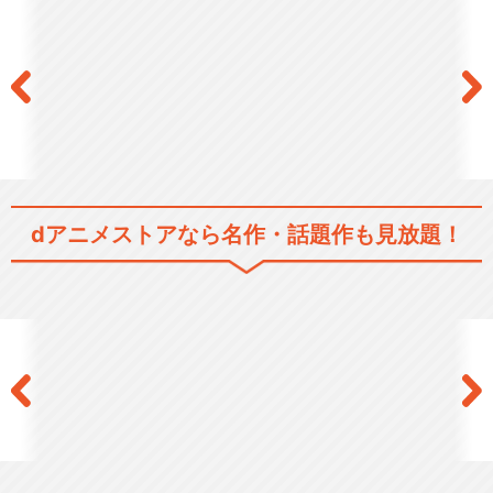
シリーズ／関連のアニメ作品
黒崎真音 LIVE 2015～5th An
ni…
dアニメストアなら
名作・話題作も見放題！
閉じる