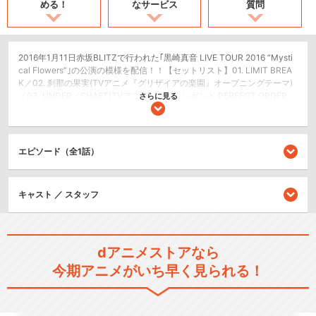
める！
なサービス
質問
2016年1月11日赤坂BLITZで行われた｢黒崎真音 LIVE TOUR 2016 “Mysti
cal Flowers”｣の公演の模様を配信！！【セットリスト】01. LIMIT BREA
K／02. 刹那の果実(TVアニメ『グリザイアの楽園』オープニングテーマ)
／03. UNDER／SHAFT(TVアニメ『ヨルムンガンド PERFECT ORDER』
さらに見る
オープニングテーマ)／04. 千ノ焔(PSP用ゲーム『十鬼の絆 花結綴り』主
題歌)／05. The Nightmare Rock’n’Roll Show／06. Candy☆Evolution／
07. Scanning resolution(スマートフォン向けゲーム『メイデンクラフ
ト』主題歌) ／08. ハーモナイズ・クローバー(TVアニメ『がっこうぐら
エピソード（全1話）
し！』エンディングテーマ)／09. Best friends(『学園黙示録 HIGHSCHO
OL OF THE DEAD 特別編』エンディングテーマ)／10. アフターグロウ(T
Vアニメ『がっこうぐらし！』エンディングテーマ)／11. lily／12. THE las
キャスト ／ スタッフ
t pain(TVアニメ『学園黙示録HIGHSCHOOL OF THE DEAD』エンディン
グテーマ)／13. Lisianthus.／14. X-encounter[y0c1e REMIX](TVアニメ
『東京レイヴンズ』オープニングテーマ)／15. -Autonomy-／16. Red Ale
rt Carpet～FRIDAY MIDNIGHT PARTY！！／17. BRIGHT FUTURE／18.
楽園の翼(TVアニメ『グリザイアの果実』オープニングテーマ)／19. 種／
dアニメストアなら
20. singing forever／～アンコール～ 21.黎鳴-reimei-(TVアニメ『薄桜
今期アニメがいち早く見られる！
鬼 黎明録』オープニングテーマ)／22.メモリーズ・ラスト(TVアニメ『と
ある魔術の禁書目録Ⅱ』新エンディングテーマ)／23.Our Life is Our Song
ライブ/ラジオ/etc.