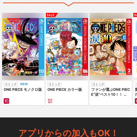
コミック
コミック
コミック
ONE PIECE モノクロ版
ONE PIECE カラー版
ファンが選ぶONE PIEC
E“涙”ベスト10！！ ～
サバイバルの海 超新星
編～ カラー版
アプリからの加入もOK！