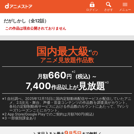
ログイン
さがす
メニュー
だがしかし
（全12話）
この作品は現在公開されておりません
国内最大級
※1
の
アニメ見放題作品数
660
※2
月額
円
(税込) ～
7,400
見放題
※3
作品以上が
1 自社調べ。2025年12月15日に国内定額動画配信サービスが配信していたアニ
メ、2.5次元・舞台、声優・音楽コンテンツの作品数を調査員がカウント。
各社の定額制動画サービスにおける作品数のカウントにあたって、TVシリ
ーズ1シーズンごとにカウント。
2
App Store/Google Play
でのご契約は月額760円(税込)
3 一部個別課金あり
9
5
月
日
＼本日入ると最大
まで無料／