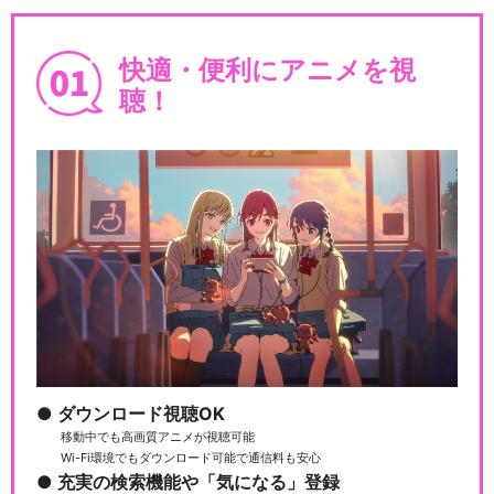
快適・便利にアニメを視
遊☆戯☆王SEVENS ゴーハ
聴！
６小編
遊☆戯☆王SEVENS チーム
バトルロイヤル編
遊☆戯☆王SEVENS ゴーハ
6兄弟編
ダウンロード視聴OK
移動中でも高画質アニメが視聴可能
Wi-Fi環境でもダウンロード可能で通信料も安心
充実の検索機能や「気になる」登録
遊☆戯☆王SEVENS ゴーハ