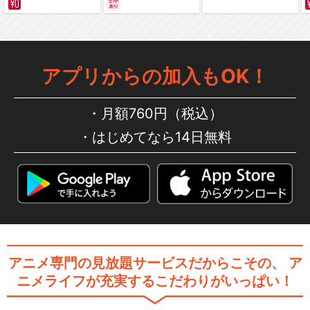
編～ カラー版
遊☆戯☆王VRAINS イグニ
ス編
アプリからの加入もOK！
遊☆戯☆王VRAINS Ai編
月額760円（税込）
はじめてなら14日無料
遊☆戯☆王SEVENS ラッシ
ュデュエル誕生編
アニメ専門の見放題サービスだからこその、
ア
遊☆戯☆王SEVENS マキシ
ニメライフが充実するこだわりがいっぱい！
マム編