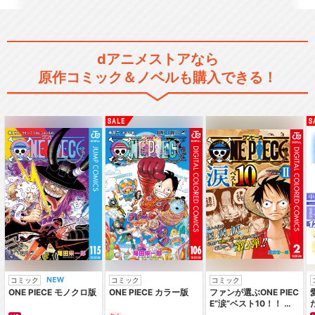
ー・フェイカー…
dアニメストアなら
遊☆戯☆王ZEXALⅡ（バリア
原作コミック＆ノベルも購入できる！
ン編）
遊☆戯☆王ARC-Ⅴ
遊☆戯☆王VRAINS ハノイ
の騎士編
コミック
コミック
コミック
ONE PIECE モノクロ版
ONE PIECE カラー版
ファンが選ぶONE PIEC
E“涙”ベスト10！！ ～
サバイバルの海 超新星