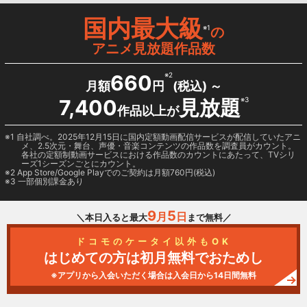
国内最大級
※1
の
アニメ見放題作品数
660
※2
月額
円
(税込) ～
7,400
見放題
※3
作品以上が
1 自社調べ。2025年12月15日に国内定額動画配信サービスが配信していたアニ
メ、2.5次元・舞台、声優・音楽コンテンツの作品数を調査員がカウント。
各社の定額制動画サービスにおける作品数のカウントにあたって、TVシリ
ーズ1シーズンごとにカウント。
2
App Store/Google Play
でのご契約は月額760円(税込)
3 一部個別課金あり
9
5
月
日
＼本日入ると最大
まで無料／
ドコモのケータイ以外もOK
はじめての方は初月無料でおためし
※アプリから入会いただく場合は入会日から14日間無料