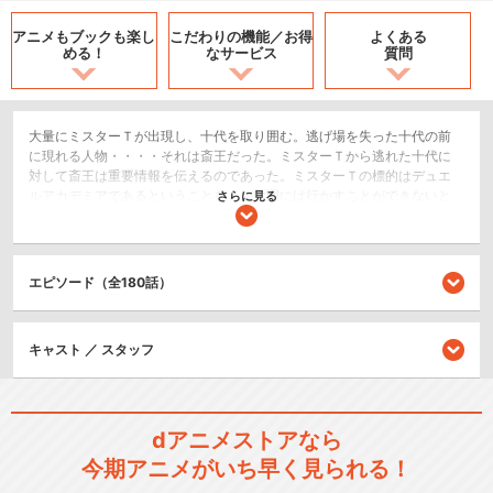
アニメもブックも
楽し
こだわりの機能／
お得
よくある
める！
なサービス
質問
大量にミスターＴが出現し、十代を取り囲む。逃げ場を失った十代の前
に現れる人物・・・・それは斎王だった。ミスターＴから逃れた十代に
対して斎王は重要情報を伝えるのであった。ミスターＴの標的はデュエ
ルアカデミアであるということを。が学園には行かすことができないと
さらに見る
いう斎王は突如十代にデュエルを挑んでくるのであった。応戦するしか
ない十代に対して、斎王は「ザ・フール」と「死者の巡遊」のコンボで
モンスターを召喚できないようにし、追い込むであった。
エピソード（全180話）
アクション/バトル
スポーツ/競技
キャスト ／ スタッフ
シリーズ／関連のアニメ作品
遊☆戯☆王 デュエルモンスタ
dアニメストアなら
ーズ
今期アニメがいち早く見られる！