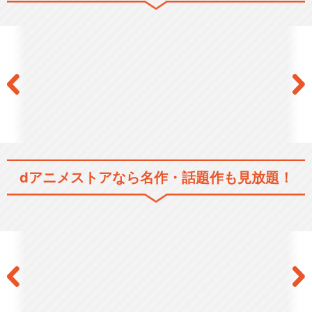
遊☆戯☆王5D's
劇場版 遊☆戯☆王 ～超融
合！時空（とき）を越…
dアニメストアなら
名作・話題作も見放題！
劇場版『遊☆戯☆王 THE DA
RK SIDE…
遊☆戯☆王ZEXAL （ドクタ