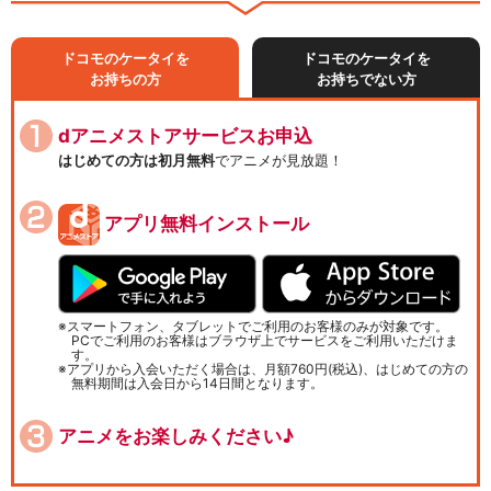
ドコモのケータイを
ドコモのケータイを
お持ちの方
お持ちでない方
dアニメストアサービスお申込
はじめての方は初月無料
でアニメが見放題！
アプリ無料インストール
スマートフォン、タブレットでご利用のお客様のみが対象です。
PCでご利用のお客様はブラウザ上でサービスをご利用いただけま
す。
アプリから入会いただく場合は、月額760円(税込)、はじめての方の
無料期間は入会日から14日間となります。
アニメをお楽しみください♪