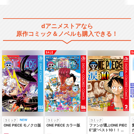
劇場版『遊☆戯☆王 THE DA
RK SIDE…
dアニメストアなら
原作コミック＆ノベルも購入できる！
遊☆戯☆王ZEXAL （ドクタ
ー・フェイカー…
遊☆戯☆王ZEXALⅡ（バリア
ン編）
コミック
コミック
コミック
遊☆戯☆王ARC-Ⅴ
ONE PIECE モノクロ版
ONE PIECE カラー版
ファンが選ぶONE PIEC
E“涙”ベスト10！！ ～