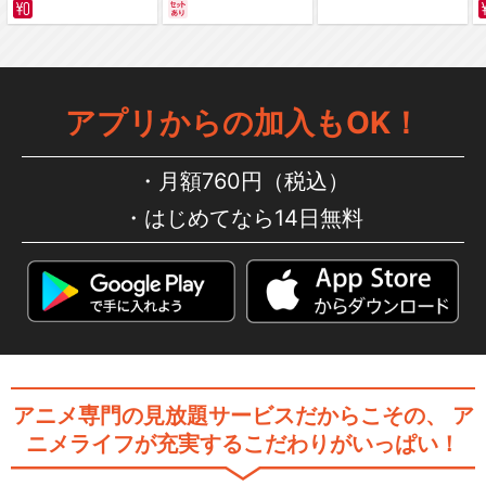
サバイバルの海 超新星
編～ カラー版
遊☆戯☆王VRAINS ハノイ
アプリからの加入もOK！
の騎士編
月額760円（税込）
はじめてなら14日無料
遊☆戯☆王VRAINS イグニ
ス編
遊☆戯☆王VRAINS Ai編
アニメ専門の見放題サービスだからこその、
ア
ニメライフが充実するこだわりがいっぱい！