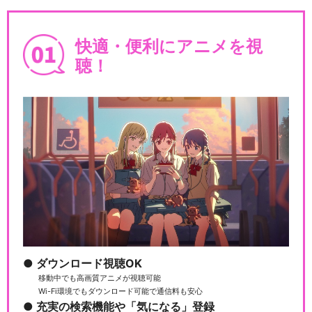
遊☆戯☆王SEVENS マキシ
マム編
快適・便利にアニメを視
聴！
遊☆戯☆王SEVENS ゴーハ
６小編
遊☆戯☆王SEVENS チーム
バトルロイヤル編
遊☆戯☆王SEVENS ゴーハ
ダウンロード視聴OK
6兄弟編
移動中でも高画質アニメが視聴可能
Wi-Fi環境でもダウンロード可能で通信料も安心
充実の検索機能や「気になる」登録