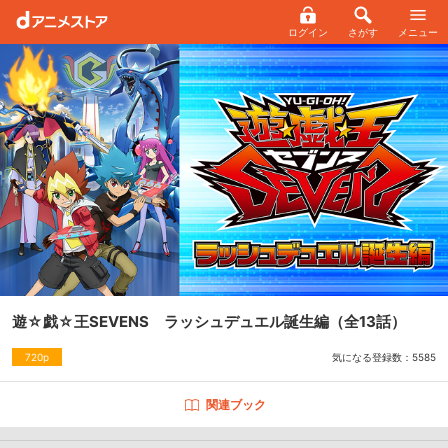
ログイン
さがす
メニュー
遊☆戯☆王SEVENS ラッシュデュエル誕生編
（全13話）
気になる登録数：
5585
720p
関連ブック