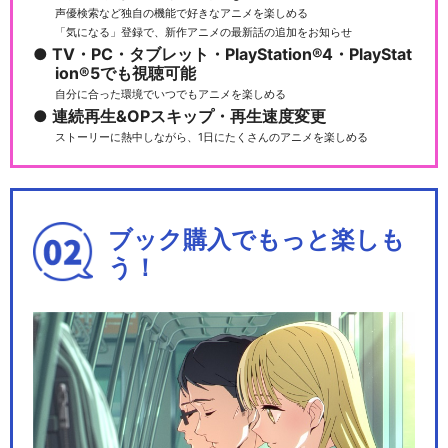
声優検索など独自の機能で好きなアニメを楽しめる
「気になる」登録で、新作アニメの最新話の追加をお知らせ
遊☆戯☆王SEVENS ゴーハ
TV・PC・タブレット・PlayStation®4・PlayStat
社員編
ion®5でも視聴可能
自分に合った環境でいつでもアニメを楽しめる
連続再生&OPスキップ・再生速度変更
ストーリーに熱中しながら、1日にたくさんのアニメを楽しめる
遊☆戯☆王SEVENS デュエ
ルの王編
ブック購入でもっと楽しも
う！
遊☆戯☆王ゴーラッシュ！！
閉じる