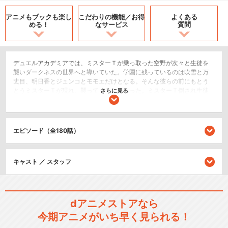
アニメもブックも
楽し
こだわりの機能／
お得
よくある
める！
なサービス
質問
デュエルアカデミアでは、ミスターＴが乗っ取った空野が次々と生徒を
襲いダークネスの世界へと導いていた。学園に残っているのは吹雪と万
丈目、明日香とジュンコとモモエだけとなる。そんな彼らの前にもとう
とうミスターＴが現れ、襲ってくるのであった。ミスターＴ倒され生徒
さらに見る
はダークネスの世界に引き込まれ、残った人間は消された生徒の記憶を
なくすのであった。万丈目、明日香がミスターＴに敗れ、彼らの記憶を
失った吹雪は誰もいなくなった学園を彷徨うのであった。そんな吹雪の
前にダークネスが現れるのであった。
エピソード（全180話）
アクション/バトル
スポーツ/競技
キャスト ／ スタッフ
シリーズ／関連のアニメ作品
dアニメストアなら
遊☆戯☆王 デュエルモンスタ
今期アニメがいち早く見られる！
ーズ