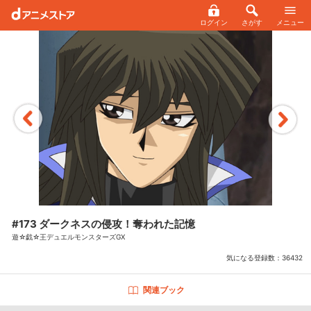
ログイン
さがす
メニュー
#173 ダークネスの侵攻！奪われた記憶
遊☆戯☆王デュエルモンスターズGX
気になる登録数：
36432
関連ブック