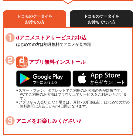
ドコモのケータイを
ドコモのケータイを
お持ちの方
お持ちでない方
dアニメストアサービスお申込
はじめての方は初月無料
でアニメが見放題！
アプリ無料インストール
スマートフォン、タブレットでご利用のお客様のみが対象です。
PCでご利用のお客様はブラウザ上でサービスをご利用いただけま
す。
アプリから入会いただく場合は、月額760円(税込)、はじめての方の
無料期間は入会日から14日間となります。
アニメをお楽しみください♪