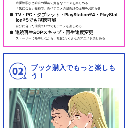
遊☆戯☆王SEVENS ゴーハ
声優検索など独自の機能で好きなアニメを楽しめる
「気になる」登録で、新作アニメの最新話の追加をお知らせ
社員編
TV・PC・タブレット・PlayStation®4・PlayStat
ion®5でも視聴可能
自分に合った環境でいつでもアニメを楽しめる
連続再生&OPスキップ・再生速度変更
遊☆戯☆王SEVENS デュエ
ストーリーに熱中しながら、1日にたくさんのアニメを楽しめる
ルの王編
ブック購入でもっと楽しも
遊☆戯☆王ゴーラッシュ！！
う！
閉じる