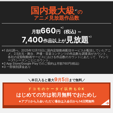
国内最大級
※1
の
アニメ見放題作品数
660
※2
月額
円
(税込) ～
7,400
見放題
※3
作品以上が
1 自社調べ。2025年12月15日に国内定額動画配信サービスが配信していたアニ
メ、2.5次元・舞台、声優・音楽コンテンツの作品数を調査員がカウント。
各社の定額制動画サービスにおける作品数のカウントにあたって、TVシリ
ーズ1シーズンごとにカウント。
2
App Store/Google Play
でのご契約は月額760円(税込)
3 一部個別課金あり
9
5
月
日
＼本日入ると最大
まで無料／
ドコモのケータイ以外もOK
はじめての方は初月無料でおためし
※アプリから入会いただく場合は入会日から14日間無料