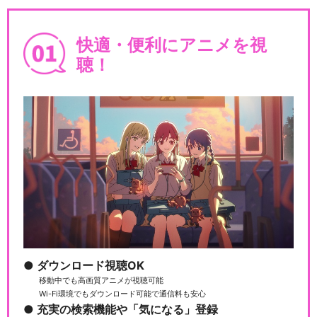
快適・便利にアニメを視
聴！
遊☆戯☆王SEVENS ゴーハ
６小編
遊☆戯☆王SEVENS チーム
バトルロイヤル編
遊☆戯☆王SEVENS ゴーハ
6兄弟編
ダウンロード視聴OK
移動中でも高画質アニメが視聴可能
Wi-Fi環境でもダウンロード可能で通信料も安心
充実の検索機能や「気になる」登録