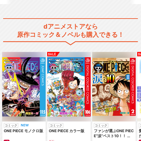
遊☆戯☆王ZEXAL （ドクタ
ー・フェイカー…
dアニメストアなら
原作コミック＆ノベルも購入できる！
遊☆戯☆王ZEXALⅡ（バリア
ン編）
遊☆戯☆王ARC-Ⅴ
遊☆戯☆王VRAINS ハノイ
の騎士編
コミック
コミック
コミック
ONE PIECE モノクロ版
ONE PIECE カラー版
ファンが選ぶONE PIEC
E“涙”ベスト10！！ ～
サバイバルの海 超新星