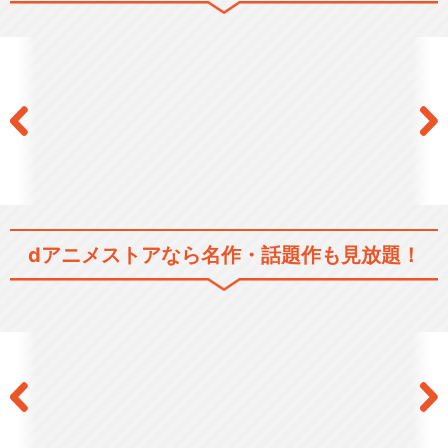
遊☆戯☆王5D's
劇場版 遊☆戯☆王 ～超融
合！時空（とき）を越…
dアニメストアなら
名作・話題作も見放題！
劇場版『遊☆戯☆王 THE DA
RK SIDE…