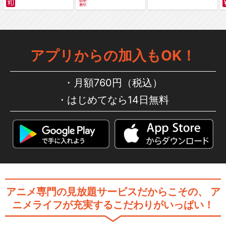
編～ カラー版
遊☆戯☆王VRAINS イグニ
ス編
アプリからの加入もOK！
月額760円（税込）
遊☆戯☆王VRAINS Ai編
はじめてなら14日無料
遊☆戯☆王SEVENS ラッシ
ュデュエル誕生編
アニメ専門の見放題サービスだからこその、
ア
ニメライフが充実するこだわりがいっぱい！
遊☆戯☆王SEVENS マキシ
マム編