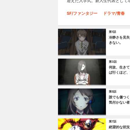
迎えた入学式。新入生代表として
SF/ファンタジー
ドラマ/青春
第1話
冷静さを見失
きない。
第3話
何故、生きて
ば行くほど、
第5話
誰でも傷つく
気付かない者
第7話
絶望的な状況