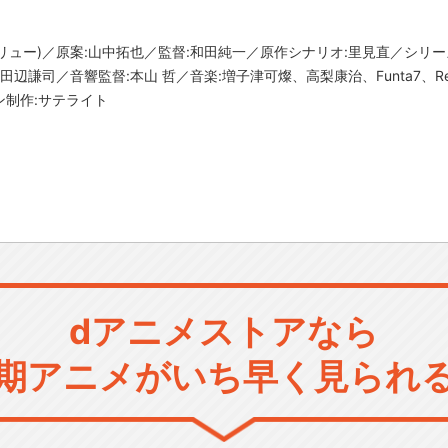
-」(フリュー)／原案:山中拓也／監督:和田純一／原作シナリオ:里見直／シ
辺謙司／音響監督:本山 哲／音楽:増子津可燦、高梨康治、Funta7、Re
制作:サテライト
dアニメストアなら
期アニメがいち早く見られ