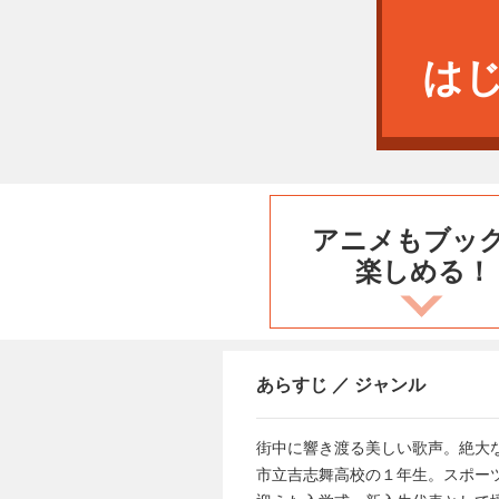
は
アニメもブッ
楽しめる！
あらすじ ／ ジャンル
街中に響き渡る美しい歌声。絶大
市立吉志舞高校の１年生。スポー