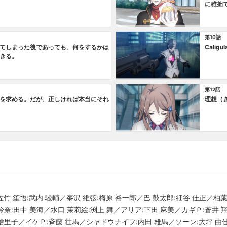
に稚拙
第10話
てしまった後であっても、何をするかは
Caligul
きる。
第12話
を求める。だが、正しければ本当にそれ
理想（
佐竹 笙悟:武内 駿輔／峯沢 維弦:梅原 裕一郎／巴 鼓太郎:細谷 佳正／柏葉
鈴奈:田中 美海／水口 茉莉絵:渕上 舞／アリア:下田 麻美／カギＰ:蒼井
 繪里子／イケＰ:斉藤 壮馬／シャドウナイフ:内田 雄馬／ソーン:大坪 由