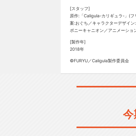
[スタッフ]
原作:「Caligula-カリギュラ
案:おぐち／キャラクターデザイン:田
ポニーキャニオン／アニメーション
[製作年]
2018年
©FURYU／Caligula製作委員会
今