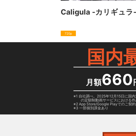
Caligula -カリギュラ
720p
国内
660
月額
1 自社調べ。2025年12月15
の定額制動画サービスにおける作
2
App Store/Google Play
でのご契約は
3 一部個別課金あり