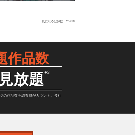
気になる登録数：
25918
題作品数
※3
見放題
テンツの作品数を調査員がカウント。各社