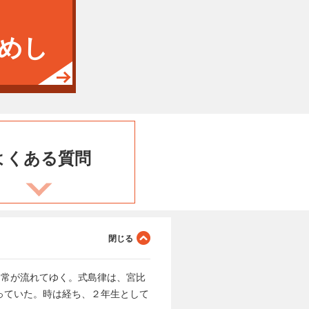
めし
よくある
質問
日常が流れてゆく。式島律は、宮比
っていた。時は経ち、２年生として