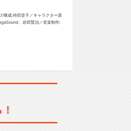
リーズ構成:待田堂子／キャラクター原
gaSound、岩田賢治／音楽制作:
る！