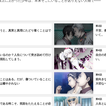
壇上に上がった少年は、本来そこにいることがありえない人物で――
第2話
うと、真実と真理にたどり着くことはで
不安、
いく。
第4話
いるのか？人生について突き詰めて行け
自分の
混乱してしまう。
い。
第6話
ことはある。だが、傷ついていることに
前向き
は癒やされない
大切な
第8話
である時こそ、笑顔をたたえることが必
人生と