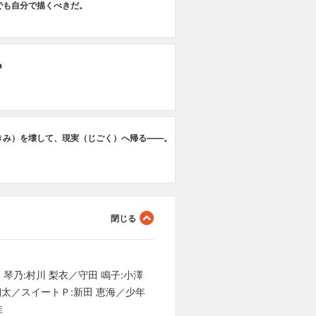
でも自分で描くべきだ。
a
きみ）を壊して、現実（じごく）へ帰る――。
 琴乃:村川 梨衣／守田 鳴子:小澤
 翔太／スイートＰ:新田 恵海／少年
佳