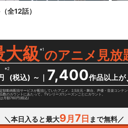
-
（全12話）
最大級
※1
の
アニメ見放
※2
7,400
円
(税込) ～
｜
作品以上が
日に国内定額動画配信サービスが配信していたアニメ、2.5次元・舞台、声優・音楽コン
品数のカウントにあたって、TVシリーズ1シーズンごとにカウント。
月額760円(税込)
9
7
月
日
＼本日入ると最大
まで無料／