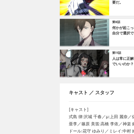
要だ。
第9話
何かが起こっ
自分で選択で
第11話
人は常に正解
でいいのか？
キャスト ／ スタッフ
[キャスト]
式島 律:沢城 千春／μ:上田 麗奈／
亜李／篠原 美笛:高橋 李依／神楽 
ドール:花守 ゆみり／ミレイ:中村