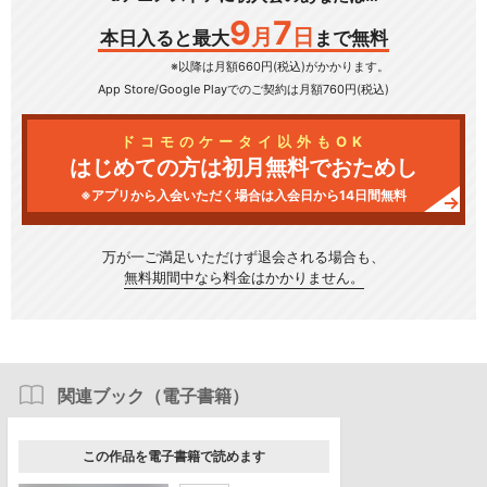
9
7
月
日
本日入ると最大
まで無料
※以降は月額660円(税込)がかかります。
App Store/Google Play
でのご契約は月額760円(税込)
ドコモのケータイ以外もOK
はじめての方は初月無料でおためし
※アプリから入会いただく場合は入会日から14日間無料
万が一ご満足いただけず
退会される場合も、
無料期間中なら料金はかかりません。
関連ブック（電子書籍）
この作品を電子書籍で読めます