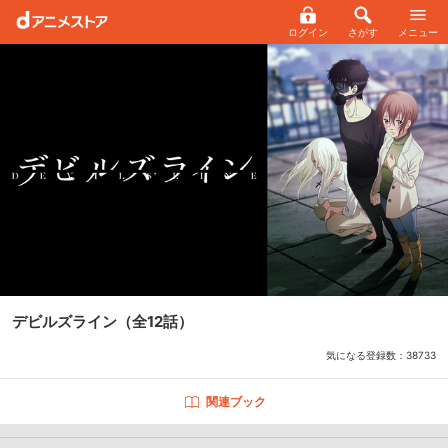
ログイン
さがす
メニュー
デビルズライン
（全12話）
気になる登録数：
38733
関連ブック