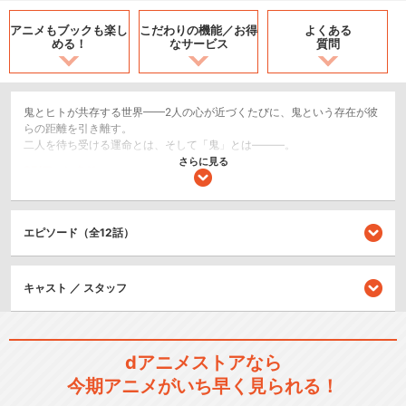
アニメもブックも
楽し
こだわりの機能／
お得
よくある
める！
なサービス
質問
鬼とヒトが共存する世界——2人の心が近づくたびに、鬼という存在が彼
らの距離を引き離す。
二人を待ち受ける運命とは、そして「鬼」とは———。
さらに見る
SF/ファンタジー
ホラー/サスペンス/推理
エピソード（全12話）
閉じる
キャスト ／ スタッフ
dアニメストアなら
今期アニメがいち早く見られる！