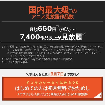
国内最大級
※1
の
アニメ見放題作品数
660
※2
月額
円
(税込) ～
7,400
見放題
※3
作品以上が
1 自社調べ。2025年12月15日に国内定額動画配信サービスが配信していたアニ
メ、2.5次元・舞台、声優・音楽コンテンツの作品数を調査員がカウント。
各社の定額制動画サービスにおける作品数のカウントにあたって、TVシリ
ーズ1シーズンごとにカウント。
2
App Store/Google Play
でのご契約は月額760円(税込)
3 一部個別課金あり
9
7
月
日
＼本日入ると最大
まで無料／
ドコモのケータイ以外もOK
はじめての方は初月無料でおためし
※アプリから入会いただく場合は入会日から14日間無料