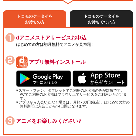
ドコモのケータイを
ドコモのケータイを
お持ちの方
お持ちでない方
dアニメストアサービスお申込
はじめての方は初月無料
でアニメが見放題！
アプリ無料インストール
スマートフォン、タブレットでご利用のお客様のみが対象です。
PCでご利用のお客様はブラウザ上でサービスをご利用いただけま
す。
アプリから入会いただく場合は、月額760円(税込)、はじめての方の
無料期間は入会日から14日間となります。
アニメをお楽しみください♪