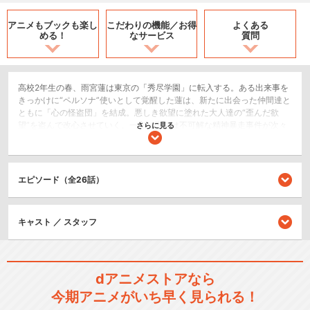
アニメもブックも
楽し
こだわりの機能／
お得
よくある
める！
なサービス
質問
高校2年生の春、雨宮蓮は東京の「秀尽学園」に転入する。ある出来事を
きっかけに“ペルソナ”使いとして覚醒した蓮は、新たに出会った仲間達と
ともに「心の怪盗団」を結成。悪しき欲望に塗れた大人達の“歪んだ欲
望”を盗んで改心させていく。一方、街では不可解な精神暴走事件が次々
さらに見る
と起こっていた……。大都会“東京”を舞台に高校生として日常生活を送り
ながらも、放課後は「心の怪盗団」として暗躍する―。壮大なピカレス
クロマンの幕が切って落とされる！
エピソード（全26話）
SF/ファンタジー
アクション/バトル
キャスト ／ スタッフ
シリーズ／関連のアニメ作品
劇場版「ペルソナ３」 #1 Spri
dアニメストアなら
ng of…
今期アニメがいち早く見られる！