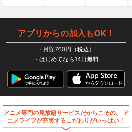
「PERSONA5 the Stage」
アプリからの加入もOK！
「PERSONA5 the Stage #
月額760円（税込）
2」
はじめてなら14日無料
「PERSONA5 the Stage #
3」
アニメ専門の見放題サービスだからこその、
ア
「PERSONA5 the Stage #4
ニメライフが充実するこだわりがいっぱい！
…