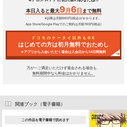
9
6
月
日
本日入ると最大
まで無料
※以降は月額660円(税込)がかかります。
App Store/Google Play
でのご契約は月額760円(税込)
ドコモのケータイ以外もOK
はじめての方は初月無料でおためし
※アプリから入会いただく場合は入会日から14日間無料
万が一ご満足いただけず
退会される場合も、
無料期間中なら料金はかかりません。
関連ブック（電子書籍）
この作品を電子書籍で読めます