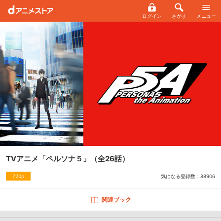
ログイン
さがす
メニュー
TVアニメ「ペルソナ５」
（全26話）
気になる登録数：
88906
720p
関連ブック