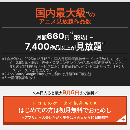
国内最大級
※1
の
アニメ見放題作品数
660
※2
月額
円
(税込) ～
7,400
見放題
※3
作品以上が
1 自社調べ。2025年12月15日に国内定額動画配信サービスが配信していたアニ
メ、2.5次元・舞台、声優・音楽コンテンツの作品数を調査員がカウント。
各社の定額制動画サービスにおける作品数のカウントにあたって、TVシリ
ーズ1シーズンごとにカウント。
2
App Store/Google Play
でのご契約は月額760円(税込)
3 一部個別課金あり
9
6
月
日
＼本日入ると最大
まで無料／
ドコモのケータイ以外もOK
はじめての方は初月無料でおためし
※アプリから入会いただく場合は入会日から14日間無料