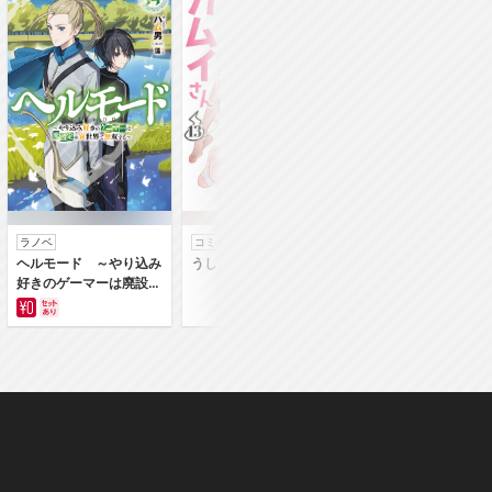
ラノベ
コミック
コミック
ヘルモード ～やり込み
うしろの正面カムイさん
うちの弟どもがすみ
好きのゲーマーは廃設定
ん
の異世界で無双する～