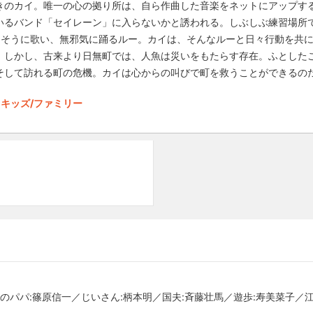
きのカイ。唯一の心の拠り所は、自ら作曲した音楽をネットにアップす
いるバンド「セイレーン」に入らないかと誘われる。しぶしぶ練習場所
しそうに歌い、無邪気に踊るルー。カイは、そんなルーと日々行動を共
。しかし、古来より日無町では、人魚は災いをもたらす存在。ふとした
そして訪れる町の危機。カイは心からの叫びで町を救うことができるの
キッズ/ファミリー
のパパ:篠原信一／じいさん:柄本明／国夫:斉藤壮馬／遊歩:寿美菜子／