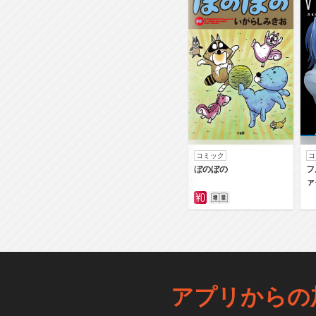
コミック
コ
ぼのぼの
フ
ァ
アプリからの