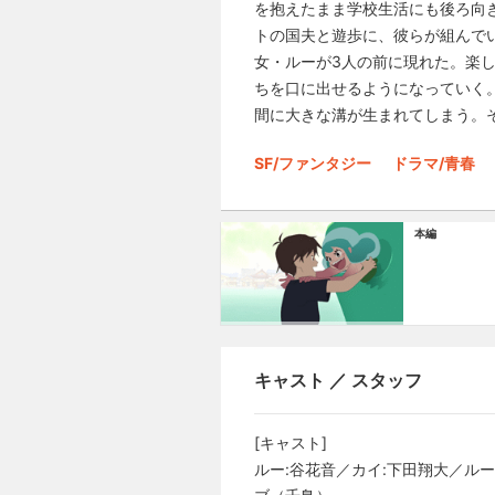
を抱えたまま学校生活にも後ろ向
トの国夫と遊歩に、彼らが組んで
女・ルーが3人の前に現れた。楽
ちを口に出せるようになっていく
間に大きな溝が生まれてしまう。
SF/ファンタジー
ドラマ/青春
本編
キャスト ／ スタッフ
[キャスト]
ルー:谷花音／カイ:下田翔大／ルー