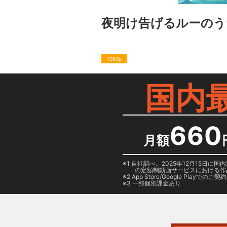
夜明け告げるルーのう
1080p
国内
660
月額
1 自社調べ。2025年12月15
の定額制動画サービスにおける作
2
App Store/Google Play
でのご契約は
3 一部個別課金あり