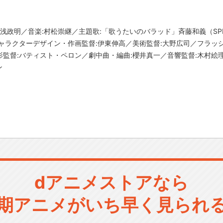
浅政明／音楽:村松崇継／主題歌:「歌うたいのバラッド」斉藤和義（SPEED
ャラクターデザイン・作画監督:伊東伸高／美術監督:大野広司／フラッ
監督:バティスト・ペロン／劇中曲・編曲:櫻井真一／音響監督:木村絵
ン
dアニメストアなら
期アニメがいち早く見られ