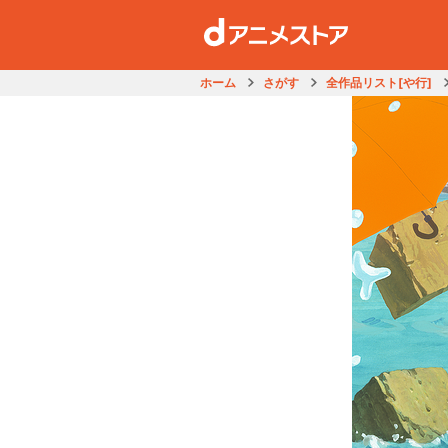
ホーム
さがす
全作品リスト[や行]