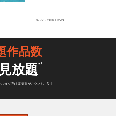
気になる登録数：
10905
題作品数
※3
見放題
テンツの作品数を調査員がカウント。各社