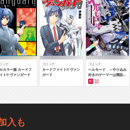
ミック
コミック
コミック
ルカラー版 カードフ
カードファイト‼ ヴァン
ヘルモード ～やり込み
イト‼ ヴァンガード
ガード
好きのゲーマーは廃設定
の異世界で無双する～は
じまりの召喚士
加入も