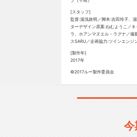
ブ（千鳥）
[スタッフ]
監督:湯浅政明／脚本:吉田玲子、湯
ターデザイン原案:ねむようこ／キ
ラ、ホアンマヌエル・ラグナ／撮影
スSARU／企画協力:ツインエンジ
[製作年]
2017年
©2017ルー製作委員会
今