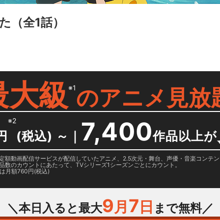
た
（全1話）
最大級
※1
の
アニメ見放
※2
7,400
円
(税込) ～
｜
作品以上が
日に国内定額動画配信サービスが配信していたアニメ、2.5次元・舞台、声優・音楽コン
品数のカウントにあたって、TVシリーズ1シーズンごとにカウント。
月額760円(税込)
9
7
月
日
＼本日入ると最大
まで無料／