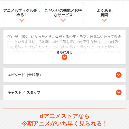
アニメもブックも
楽し
こだわりの機能／
お得
よくある
める！
なサービス
質問
何かが「100」になったとき、爆発する少年・モブ。外見はいたって普通
――というよりむしろ地味。場の空気を読むのが苦手な彼は、じつは強
力な超能力の持ち主だった。そんな彼の能力に目をつけ、次々と現れる
ニセ霊能力者に宗教団体、不良番長、謎の秘密組織…。フツーの青春を願
さらに見る
うモブに、平穏な日は訪れるのか？ 原作者・ONEとアニメーションス
タジオ・BONESがタッグを組んだ衝撃のサイキック青春グラフィティ、
ここに開幕！
エピソード（全12話）
SF/ファンタジー
アクション/バトル
ドラマ/青春
キャスト ／ スタッフ
シリーズ／関連のアニメ作品
dアニメストアなら
モブサイコ100 Ⅱ
今期アニメがいち早く見られる！