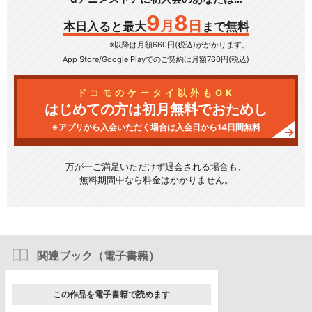
9
8
月
日
本日入ると最大
まで無料
※以降は月額660円(税込)がかかります。
App Store/Google Play
でのご契約は月額760円(税込)
ドコモのケータイ以外もOK
はじめての方は初月無料でおためし
※アプリから入会いただく場合は入会日から14日間無料
万が一ご満足いただけず
退会される場合も、
無料期間中なら料金はかかりません。
関連ブック（電子書籍）
この作品を電子書籍で読めます