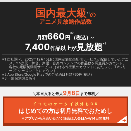
国内最大級
※1
の
アニメ見放題作品数
660
※2
月額
円
(税込) ～
7,400
見放題
※3
作品以上が
1 自社調べ。2025年12月15日に国内定額動画配信サービスが配信していたアニ
メ、2.5次元・舞台、声優・音楽コンテンツの作品数を調査員がカウント。
各社の定額制動画サービスにおける作品数のカウントにあたって、TVシリ
ーズ1シーズンごとにカウント。
2
App Store/Google Play
でのご契約は月額760円(税込)
3 一部個別課金あり
9
8
月
日
＼本日入ると最大
まで無料／
ドコモのケータイ以外もOK
はじめての方は初月無料でおためし
※アプリから入会いただく場合は入会日から14日間無料