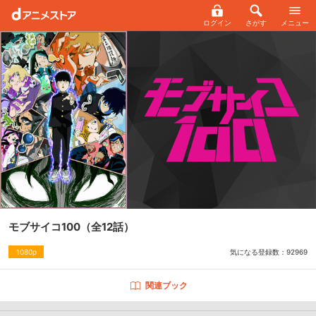
ログイン
さがす
メニュー
モブサイコ100
（全12話）
気になる登録数：
92969
1080p
関連ブック