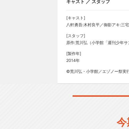
キャスト ／ スタッフ
[キャスト]
八軒勇吾:木村良平／御影アキ:三
[スタッフ]
原作:荒川弘（小学館「週刊少年サンデ
[製作年]
2014年
©荒川弘・小学館／エゾノー祭実
今