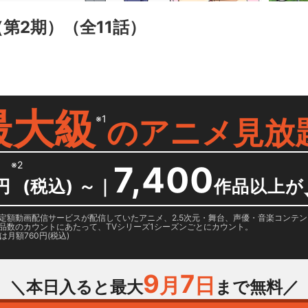
n（第2期）
（全11話）
最大級
※1
の
アニメ見放
※2
7,400
円
(税込) ～
｜
作品以上が
日に国内定額動画配信サービスが配信していたアニメ、2.5次元・舞台、声優・音楽コン
品数のカウントにあたって、TVシリーズ1シーズンごとにカウント。
月額760円(税込)
9
7
月
日
＼本日入ると最大
まで無料／