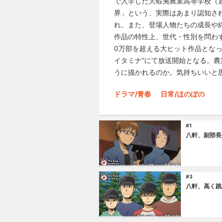
で入学した大蝦夷農業高等学校（通
界」という、実際はあまり認知さ
れ、また、登場人物たちの成長や
作品の特性上、世代・性別を問わず
0万部を超える大ヒット作品となってい
イタミナ”にて放送開始となる。
うに描かれるのか。気持ちいいと
ドラマ/青春
日常/ほのぼの
#1
八軒、副部長
#3
八軒、高く跳