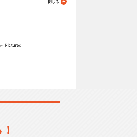
ctures
る！