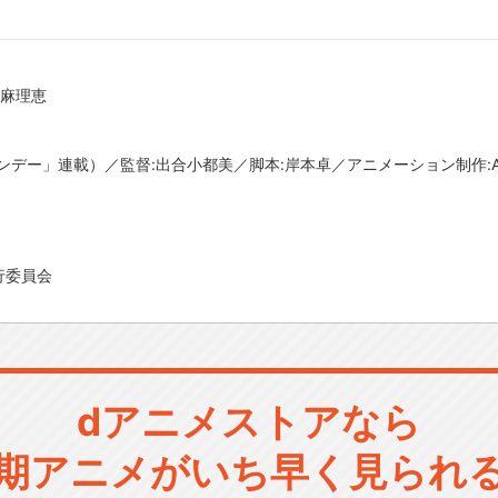
宅麻理恵
ー」連載）／監督:出合小都美／脚本:岸本卓／アニメーション制作:A-1Pi
行委員会
dアニメストアなら
期アニメがいち早く見られ