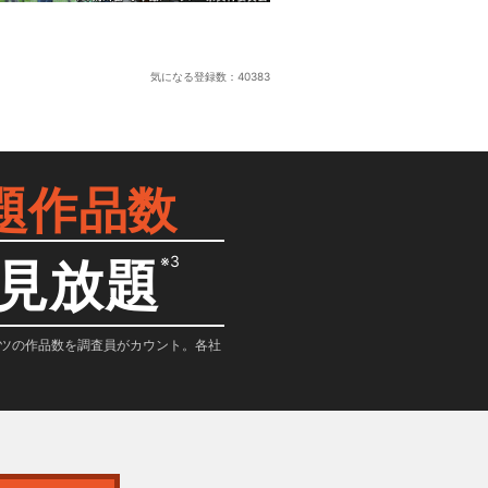
気になる登録数：
40383
題作品数
※3
見放題
テンツの作品数を調査員がカウント。各社