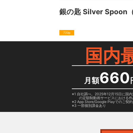
銀の匙 Silver Spoo
720p
国内
660
月額
1 自社調べ。2025年12月15
の定額制動画サービスにおける作
2
App Store/Google Play
でのご契約は
3 一部個別課金あり