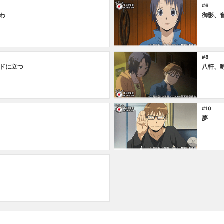
#6
わ
御影、
#8
ドに立つ
八軒、
#10
夢