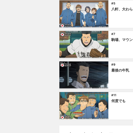
#5
八軒、大わら
#7
駒場、マウン
#9
最後の牛乳
#11
何度でも