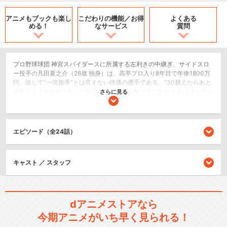
アニメもブックも
楽し
こだわりの機能／
お得
よくある
める！
なサービス
質問
プロ野球球団 神宮スパイダースに所属する左利きの中継ぎ、サイドスロ
ー投手の凡田夏之介（26歳 独身）は、高卒プロ入り8年目で年俸1800万
円。決して“一流投手”とは言えない待遇の選手である。“30越えたらあと
何年できるか分からない”“引退してコーチや解説者になれる人はほんの一
さらに見る
握り”“引退後は年収100万円台の生活に陥ってしまう人もいる”“プロ野球
選手は現役のうちに稼がなければならない！”そんな厳しい現実を見据え
ながらも凡田はあるフレーズを繰り返していた。「グラウンドには銭が
埋まっている」凡田は今日もマウンドに上がる。そう、「グラゼニ」を
エピソード（全24話）
夢見て！
スポーツ/競技
キャスト ／ スタッフ
閉じる
dアニメストアなら
今期アニメがいち早く見られる！