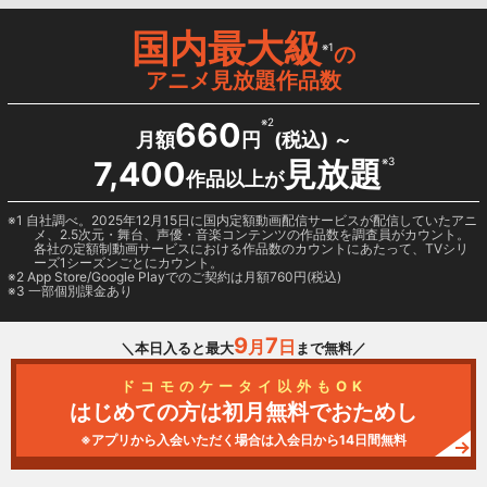
国内最大級
※1
の
アニメ見放題作品数
660
※2
月額
円
(税込) ～
7,400
見放題
※3
作品以上が
1 自社調べ。2025年12月15日に国内定額動画配信サービスが配信していたアニ
メ、2.5次元・舞台、声優・音楽コンテンツの作品数を調査員がカウント。
各社の定額制動画サービスにおける作品数のカウントにあたって、TVシリ
ーズ1シーズンごとにカウント。
2
App Store/Google Play
でのご契約は月額760円(税込)
3 一部個別課金あり
9
7
月
日
＼本日入ると最大
まで無料／
ドコモのケータイ以外もOK
はじめての方は初月無料でおためし
※アプリから入会いただく場合は入会日から14日間無料