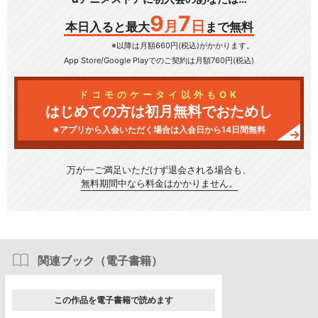
9
7
月
日
本日入ると最大
まで無料
※以降は月額660円(税込)がかかります。
App Store/Google Play
でのご契約は月額760円(税込)
ドコモのケータイ以外もOK
はじめての方は初月無料でおためし
※アプリから入会いただく場合は入会日から14日間無料
万が一ご満足いただけず
退会される場合も、
無料期間中なら料金はかかりません。
関連ブック（電子書籍）
この作品を電子書籍で読めます