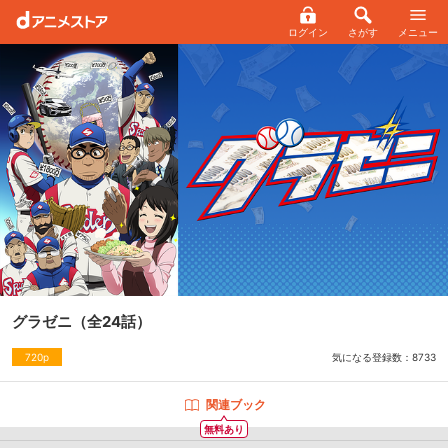
ログイン
さがす
メニュー
グラゼニ
（全24話）
気になる登録数：
8733
720p
関連ブック
無料あり