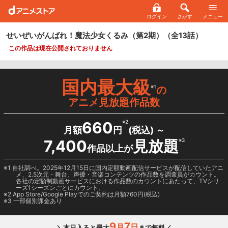
ログイン
さがす
メニュー
せいぜいがんばれ！魔法少女くるみ（第2期）
（全13話）
この作品は現在公開されておりません
国内最大級
※1
の
アニメ見放題作品数
660
※2
月額
円
(税込) ～
7,400
見放題
※3
作品以上が
1 自社調べ。2025年12月15日に国内定額動画配信サービスが配信していたアニ
メ、2.5次元・舞台、声優・音楽コンテンツの作品数を調査員がカウント。
各社の定額制動画サービスにおける作品数のカウントにあたって、TVシリ
ーズ1シーズンごとにカウント。
2
App Store/Google Play
でのご契約は月額760円(税込)
3 一部個別課金あり
9
7
月
日
＼本日入ると最大
まで無料／