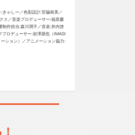
:きゃしー／色彩設計:宮脇裕美／
ックス／音楽プロデューサー:福原慶
響制作担当:森川潤子／音楽:井内啓
フプロデューサー:岩澤朋也（IMAGI
アニメーション）／アニメーション協力:
る！