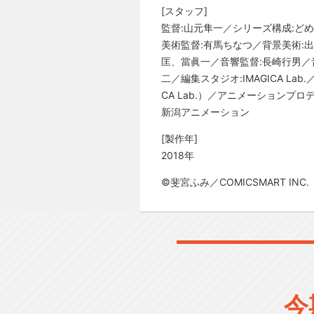
[スタッフ]
監督:山元隼一／シリーズ構成:ど
美術監督:有馬ちなつ／背景美術:
匡、當眞一／音響監督:長崎行男／
二／編集スタジオ:IMAGICA L
CA Lab.）／アニメーションプロ
新潟アニメーション
[製作年]
2018年
©斐宮ふみ／COMICSMART INC.
今