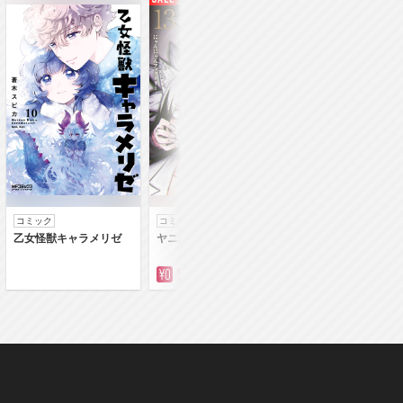
コミック
コミック
コミック
乙女怪獣キャラメリゼ
ヤニねこ
落第賢者の学院無
～二度目の転生、Ｓ
クチート魔術師冒険