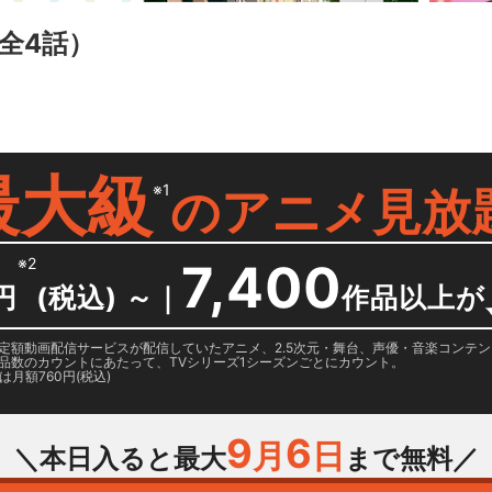
全4話）
最大級
※1
の
アニメ見放
※2
7,400
円
(税込) ～
｜
作品以上が
日に国内定額動画配信サービスが配信していたアニメ、2.5次元・舞台、声優・音楽コン
品数のカウントにあたって、TVシリーズ1シーズンごとにカウント。
月額760円(税込)
9
6
月
日
＼本日入ると最大
まで無料／