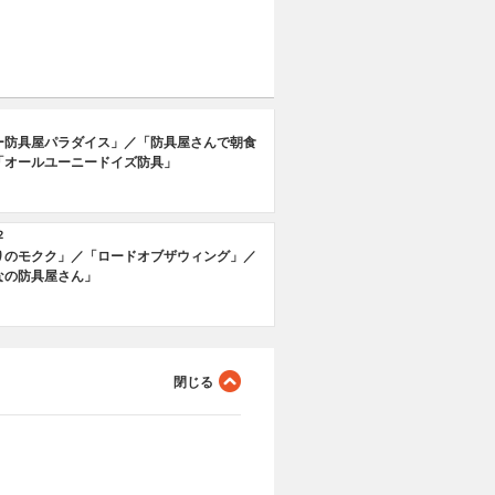
ー防具屋パラダイス」／「防具屋さんで朝食
「オールユーニードイズ防具」
2
りのモクク」／「ロードオブザウィング」／
なの防具屋さん」