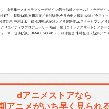
めし、山元隼一／キャラクターデザイン:岩永浩輔／ゲームキャラデザイン
出村有利／特殊効果:石川高廣／撮影監督:今泉秀樹／撮影:颱風グラフィ
音響効果:中原隆太／録音調整:武藤雅人／音響制作:エスターセブン／音
ab.／クリエイティブプロデューサー:福留 俊（コミックスマート）／チー
デューサー:加納秀紀（IMAGICA Lab.）／制作担当:小林弘明（新潟
dアニメストアなら
期アニメがいち早く見られ