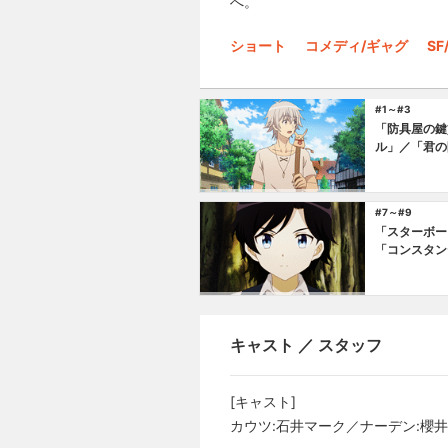
へ。
ショート
コメディ/ギャグ
S
#1～#3
「防具屋の鍵
ル」／「君の
#7～#9
「スターボー
「コンスタン
キャスト ／ スタッフ
[キャスト]
カウツ:石井マーク／ナーデン:櫻