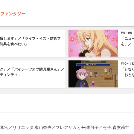
F/ファンタジー
#4～#6
貸します」／「ライフ・イズ・防具フ
「ニュ
防具を食べたい」
を」／
#10～#1
グ」／「パイレーツオブ防具屋さん」／
「とな
ティンティ」
「おと
井孝宏／リリエッタ:東山奈央／フレアリカ:小松未可子／弓子:森友莉世