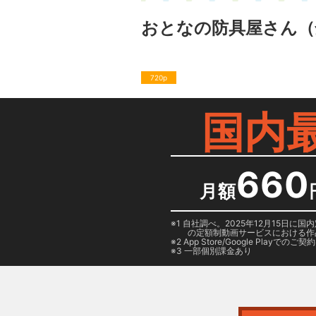
おとなの防具屋さん
（
720p
国内
660
月額
1 自社調べ。2025年12月15
の定額制動画サービスにおける作
2
App Store/Google Play
でのご契約は
3 一部個別課金あり