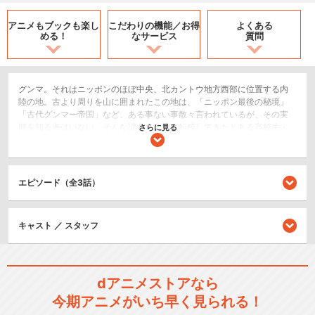
アニメもブックも
楽し
こだわりの機能／
お得
よくある
める！
なサービス
質問
グンマ。それはニッポンのほぼ中央、北カントウ地方西部に位置する内
陸の地。古より周りを山に囲まれたこの地は、「ニッポン最後の秘境」
「古代グンマー帝国」など、ある事ない事散々言われているが、その実
態を知る者はいない。そんな謎多き土地に転校してきたとある高校生・
さらに見る
神月。独自性の強い文化、さらに異常なほどグンマ愛が強いクラスメイ
トたちに、困惑し、翻弄され、そして恐怖に慄く。そんな中、神月は学
校一の美女、篠岡京に恋をする。だが彼女もまた、生粋のグンマ人！果
たして、神月はグンマで生き抜く事が出来るのか？
エピソード（全3話）
コメディ/ギャグ
ショート
キャスト ／ スタッフ
シリーズ／関連のアニメ作品
dアニメストアなら
お前はまだグンマを知らない
今期アニメがいち早く見られる！
～令和版～