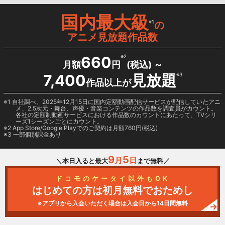
国内最大級
※1
の
アニメ見放題作品数
660
※2
月額
円
(税込) ～
7,400
見放題
※3
作品以上が
1 自社調べ。2025年12月15日に国内定額動画配信サービスが配信していたアニ
メ、2.5次元・舞台、声優・音楽コンテンツの作品数を調査員がカウント。
各社の定額制動画サービスにおける作品数のカウントにあたって、TVシリ
ーズ1シーズンごとにカウント。
2
App Store/Google Play
でのご契約は月額760円(税込)
3 一部個別課金あり
9
5
月
日
＼本日入ると最大
まで無料／
ドコモのケータイ以外もOK
はじめての方は初月無料でおためし
※アプリから入会いただく場合は入会日から14日間無料