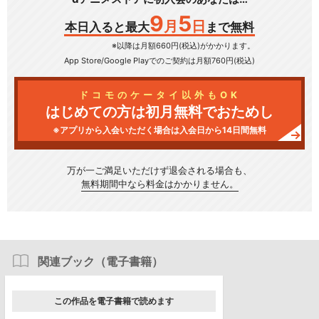
9
5
月
日
本日入ると最大
まで無料
※以降は月額660円(税込)がかかります。
App Store/Google Play
でのご契約は月額760円(税込)
ドコモのケータイ以外もOK
はじめての方は初月無料でおためし
※アプリから入会いただく場合は入会日から14日間無料
万が一ご満足いただけず
退会される場合も、
無料期間中なら料金はかかりません。
関連ブック（電子書籍）
この作品を電子書籍で読めます