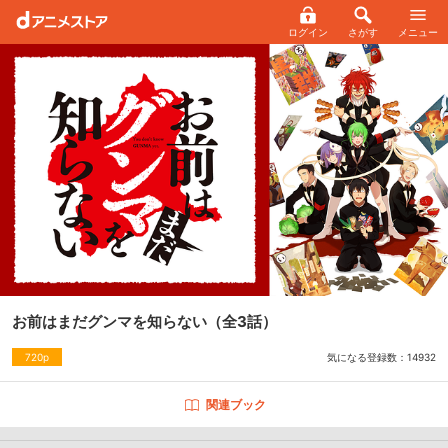
ログイン
さがす
メニュー
お前はまだグンマを知らない
（全3話）
気になる登録数：
14932
720p
関連ブック