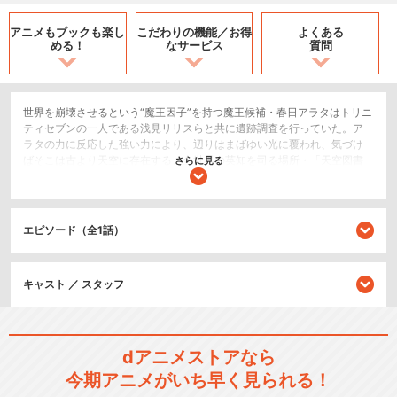
アニメもブックも
楽し
こだわりの機能／
お得
よくある
める！
なサービス
質問
世界を崩壊させるという“魔王因子”を持つ魔王候補・春日アラタはトリニ
ティセブンの一人である浅見リリスらと共に遺跡調査を行っていた。ア
ラタの力に反応した強い力により、辺りはまばゆい光に覆われ、気づけ
ばそこは古より天空に存在する、全世界の英知を司る場所・「天空図書
さらに見る
館」だった。すると突如、紅い稲光とともに、顔がアラタにそっくりな
ある男が現れる―。名は紅の魔王“アビィス・トリニティ”彼は、魔王を滅
ぼすための魔王であり、街を一瞬で消し飛ばす強力な力の持ち主故、長
く「天空図書館」に封印されていた。アラタの魔王因子に反応してその
エピソード（全1話）
封印を解かれた彼は、魔王としての力を取り戻し、世界を、すべてを無
に還すことを目論んでいた。そのカギとなるのが、彼の娘・リリス――
――なんと、リリスは最強魔王の娘だったのだ……っ！アビィスの危険す
キャスト ／ スタッフ
ぎる力により囚われたリリス。アラタたちは、リリスを救い、最強魔王
を打ち倒すべく魔王兵器を探すことに……。しかし、それを使えば、人の
心を失い、完全に魔王化してしまうというが……。魔力を支配するか、そ
れとも支配されるか――。アラタの最大のピンチが訪れる――！
dアニメストアなら
SF/ファンタジー
今期アニメがいち早く見られる！
アクション/バトル