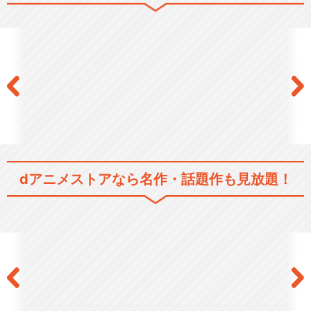
恋愛/ラブコメ
シリーズ／関連のアニメ作品
トリニティセブン
劇場版トリニティセブン -悠
dアニメストアなら
名作・話題作も見放題！
久図書館と錬金術少…
閉じる