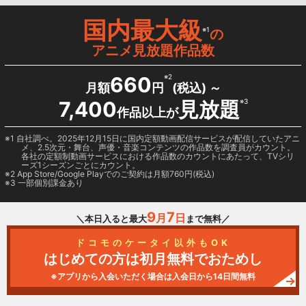
国内最大級
※1
の
アニメ見放題作品数
660
※2
月額
円
(税込) ～
7,400
見放題
※3
作品以上が
1 自社調べ。2025年12月15日に国内定額動画配信サービスが配信していたアニ
メ、2.5次元・舞台、声優・音楽コンテンツの作品数を調査員がカウント。
各社の定額制動画サービスにおける作品数のカウントにあたって、TVシリ
ーズ1シーズンごとにカウント。
2
App Store/Google Play
でのご契約は月額760円(税込)
3 一部個別課金あり
9
7
月
日
＼本日入ると最大
まで無料／
ドコモのケータイ以外もOK
はじめての方は初月無料でおためし
※アプリから入会いただく場合は入会日から14日間無料