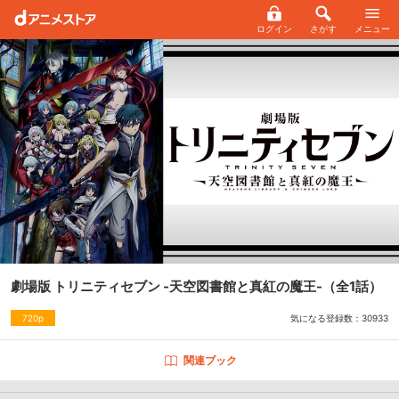
ログイン
さがす
メニュー
劇場版 トリニティセブン -天空図書館と真紅の魔王-
（全1話）
気になる登録数：
30933
720p
関連ブック