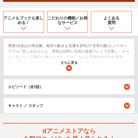
アニメもブックも
楽し
こだわりの機能／
お得
よくある
める！
なサービス
質問
秀徳VS洛山の準決勝。相手の動きを見通す赤司の｢天帝の眼(エンペラー
アイ)｣に苦しみながらも、秀徳は緑間と高尾の連携プレイで反撃し、チー
ム一丸となって洛山に食らいつく。だが、そんな秀徳のわずかな希望
も、赤司は冷酷に打ち砕く…。決勝戦は誠凛VS洛山に決まった。火神は
さらに見る
試合開始直後から“ゾーン”に入るが、赤司は容易く抑え込んでしまう。洛
山との力の差に、何度も心が折れかける誠凛。だが、黒子は諦めること
なく、強い決意で赤司と対峙する…！
エピソード（全1話）
スポーツ/競技
ドラマ/青春
キャスト ／ スタッフ
シリーズ／関連のアニメ作品
黒子のバスケ 第1期
dアニメストアなら