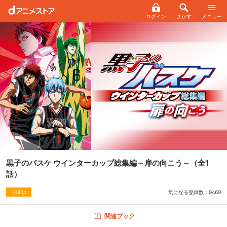
ログイン
さがす
メニュー
黒子のバスケ ウインターカップ総集編～扉の向こう～
（全1
話）
気になる登録数：
9469
1080p
関連ブック