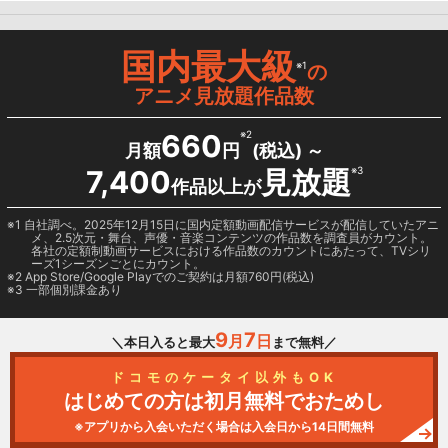
国内最大級
※1
の
アニメ見放題作品数
660
※2
月額
円
(税込) ～
7,400
見放題
※3
作品以上が
1 自社調べ。2025年12月15日に国内定額動画配信サービスが配信していたアニ
メ、2.5次元・舞台、声優・音楽コンテンツの作品数を調査員がカウント。
各社の定額制動画サービスにおける作品数のカウントにあたって、TVシリ
ーズ1シーズンごとにカウント。
2
App Store/Google Play
でのご契約は月額760円(税込)
3 一部個別課金あり
9
7
月
日
＼本日入ると最大
まで無料／
ドコモのケータイ以外もOK
はじめての方は初月無料でおためし
※アプリから入会いただく場合は入会日から14日間無料