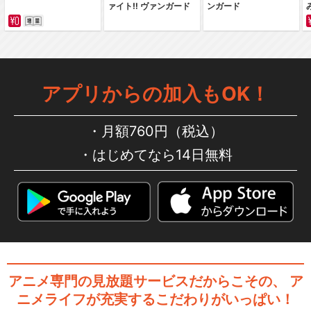
ァイト‼ ヴァンガード
ンガード
舞台「黒子のバスケ」IGNITE
-ZONE
アプリからの加入もOK！
舞台「黒子のバスケ」ULTIM
月額760円（税込）
ATE-BLAZ…
はじめてなら14日無料
舞台「黒子のバスケ」ULTIM
ATE-BLAZE
アニメ専門の見放題サービスだからこその、
ア
ニメライフが充実するこだわりがいっぱい！
閉じる