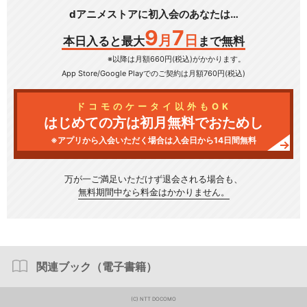
dアニメストアに初入会のあなたは…
9
7
月
日
本日入ると最大
まで無料
※以降は月額660円(税込)がかかります。
App Store/Google Play
でのご契約は月額760円(税込)
ドコモのケータイ以外もOK
はじめての方は初月無料でおためし
※アプリから入会いただく場合は入会日から14日間無料
万が一ご満足いただけず
退会される場合も、
無料期間中なら料金はかかりません。
関連ブック（電子書籍）
(C) NTT DOCOMO