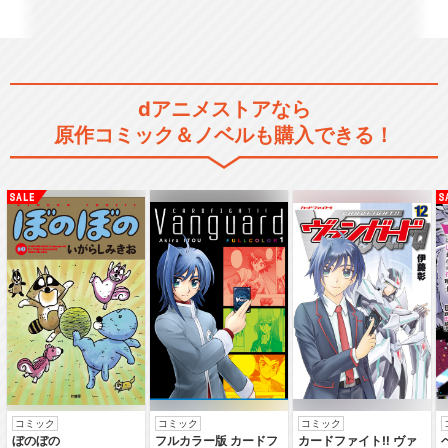
黒子のバスケ ウインターカッ
プ総集編～涙の先へ～
dアニメストアなら
劇場版 黒子のバスケ LAST G
原作コミック＆ノベルも購入できる！
AME
舞台「黒子のバスケ」THE EN
COUNTER
舞台「黒子のバスケ」OVER-
DRIVE
コミック
コミック
コミック
ぼのぼの
フルカラー版 カードフ
カードファイト‼ ヴァ