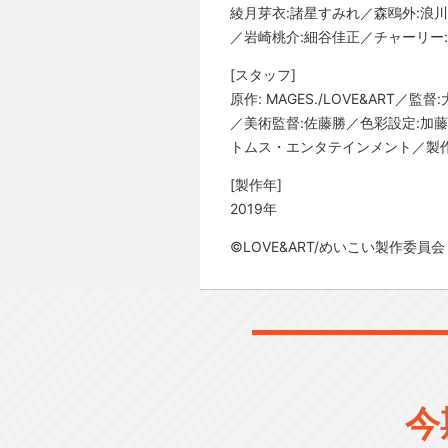
綾月芽衣:諸星すみれ／森鴎外:浪川
／岩崎桃介:細谷佳正／チャーリー
[スタッフ]
原作: MAGES./LOVE&AR
／美術監督:佐藤勝／色彩設定:加藤
トムス・エンタテインメント／製作
[製作年]
2019年
©LOVE&ART/めいこい製作委員会
今