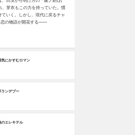
、日没から明け方の「朧ノ刻(お
れ、芽衣もこの力を持っていた。慣
けていく。しかし、現代に戻るチャ
た恋の物語が開花する――
湯気にかすむロマン
草ランデブー
熱のエレキテル