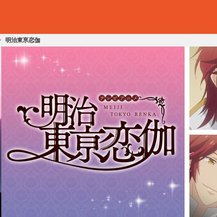
明治東亰恋伽