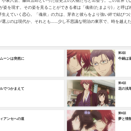
、小泉八雲、藤田五郎といった歴史上の人物たちと出会う。この世界では
が姿を現す。その姿を見ることができる者は「魂依(たまより)」と呼ば
芽生えていく恋心。「魂依」の力は、芽衣と彼らをより強い絆で結びつ
が選ぶのは現代か、それとも……少し不思議な明治の東亰で、時を越え
第2話
ムーンは突然に
牛鍋は
第4話
ルでつかまえて
花の浅
第6話
ィアンセへの道
夢と情