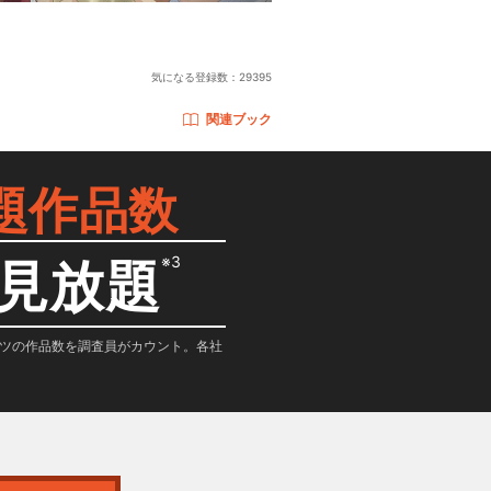
気になる登録数：
29395
関連ブック
題作品数
※3
見放題
テンツの作品数を調査員がカウント。各社