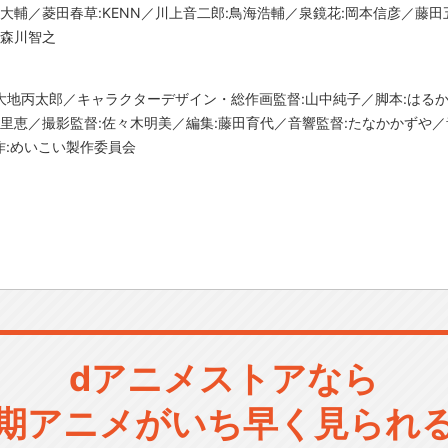
大輔／菱田春草:KENN／川上音二郎:鳥海浩輔／泉鏡花:岡本信彦／藤田
:森川智之
T／監督:大地丙太郎／キャラクターデザイン・総作画監督:山中純子／脚本:は
里恵／撮影監督:佐々木明美／編集:藤田育代／音響監督:たなかかずや／音楽
:めいこい製作委員会
dアニメストアなら
期アニメがいち早く見られ