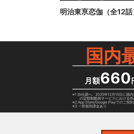
明治東亰恋伽
（全12話
国内
660
月額
1 自社調べ。2025年12月15
の定額制動画サービスにおける作
2
App Store/Google Play
でのご契約は
3 一部個別課金あり