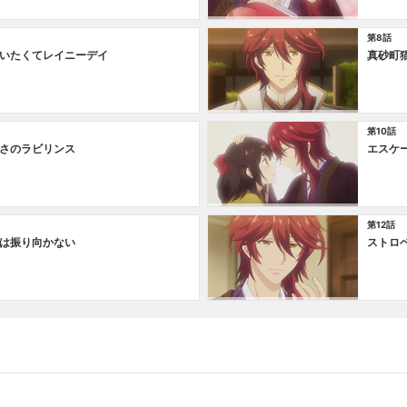
第8話
いたくてレイニーデイ
真砂町
第10話
さのラビリンス
エスケ
第12話
は振り向かない
ストロ