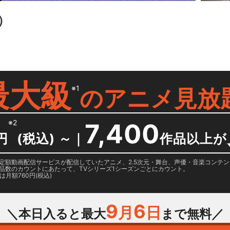
）
最大級
※1
の
アニメ見放
※2
7,400
円
(税込) ～
｜
作品以上が
日に国内定額動画配信サービスが配信していたアニメ、2.5次元・舞台、声優・音楽コン
品数のカウントにあたって、TVシリーズ1シーズンごとにカウント。
月額760円(税込)
9
6
月
日
＼本日入ると最大
まで無料／