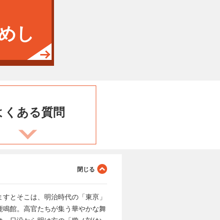
めし
よくある
質問
ますとそこは、明治時代の「東亰」
鹿鳴館。高官たちが集う華やかな舞