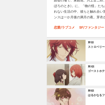
踏会の場で、泉鏡花、川上音二郎
ぼろのとき)」に、「物の怪」たち
れない生活の中、彼らと触れ合い
ンスは一か月後の満月の夜。芽衣
恋愛/ラブコメ
SF/ファンタジー
第1話
ストロベリー
第3話
ゴーストホテ
第5話
はるかなるフ