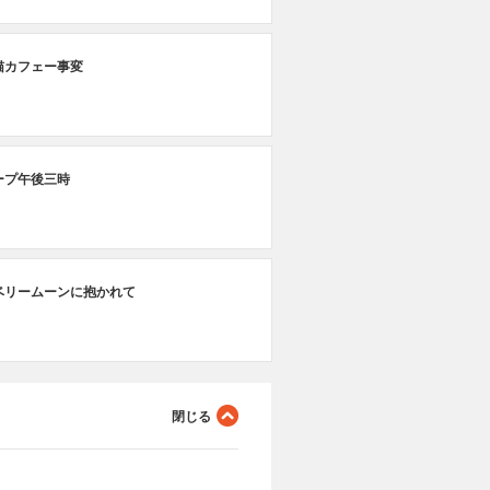
猫カフェー事変
ープ午後三時
ベリームーンに抱かれて