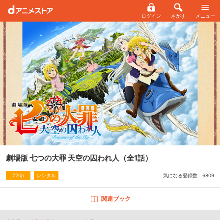
ログイン
さがす
メニュー
劇場版 七つの大罪 天空の囚われ人
（全1話）
気になる登録数：
6809
720p
レンタル
関連ブック