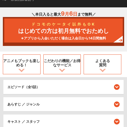
9
6
月
日
＼本日入ると最大
まで無料／
ドコモのケータイ以外もOK
はじめての方は初月無料でおためし
※アプリから入会いただく場合は入会日から14日間無料
アニメもブックも
楽し
こだわりの機能／
お得
よくある
める！
なサービス
質問
エピソード（全1話）
あらすじ ／ ジャンル
キャスト ／ スタッフ