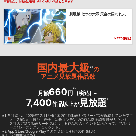
本作品は、月額会員向けのレンタル作品となります
劇場版 七つの大罪 天空の囚われ人
￥770(税込)
国内最大級
※1
の
アニメ見放題作品数
660
※2
月額
円
(税込) ～
7,400
見放題
※3
作品以上が
1 自社調べ。2025年12月15日に国内定額動画配信サービスが配信していたアニ
メ、2.5次元・舞台、声優・音楽コンテンツの作品数を調査員がカウント。
各社の定額制動画サービスにおける作品数のカウントにあたって、TVシリ
ーズ1シーズンごとにカウント。
2
App Store/Google Play
でのご契約は月額760円(税込)
3 一部個別課金あり